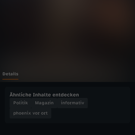
v
o
r
o
r
t
Details
-
Ähnliche Inhalte entdecken
B
Politik
Magazin
informativ
phoenix vor ort
a
y