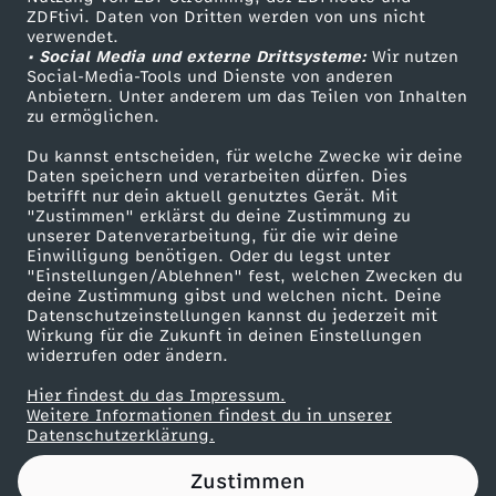
ZDFtivi. Daten von Dritten werden von uns nicht
i
Das ZDF
verwendet.
• Social Media und externe Drittsysteme:
Wir nutzen
ZDF Unternehmen
n
Social-Media-Tools und Dienste von anderen
Anbietern. Unter anderem um das Teilen von Inhalten
Karriere
zu ermöglichen.
i
Presseportal
Du kannst entscheiden, für welche Zwecke wir deine
ZDF goes Schule
Daten speichern und verarbeiten dürfen. Dies
s
betrifft nur dein aktuell genutztes Gerät. Mit
Werbefernsehen
"Zustimmen" erklärst du deine Zustimmung zu
t
unserer Datenverarbeitung, für die wir deine
Mainzelmännchen
Einwilligung benötigen. Oder du legst unter
"Einstellungen/Ablehnen" fest, welchen Zwecken du
e
deine Zustimmung gibst und welchen nicht. Deine
Datenschutzeinstellungen kannst du jederzeit mit
Wirkung für die Zukunft in deinen Einstellungen
r
widerrufen oder ändern.
r
Hier findest du das Impressum.
Partner
Weitere Informationen findest du in unserer
Datenschutzerklärung.
a
Zustimmen