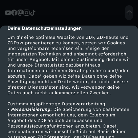
e
r
Deine Datenschutzeinstellungen
cmp-dialog-description
Um dir eine optimale Website von ZDF, ZDFheute und
i
ZDFtivi präsentieren zu können, setzen wir Cookies
und vergleichbare Techniken ein. Einige der
eingesetzten Techniken sind unbedingt erforderlich
s
für unser Angebot. Mit deiner Zustimmung dürfen wir
Mehr ZDF
Service
und unsere Dienstleister darüber hinaus
c
Informationen auf deinem Gerät speichern und/oder
ZDF-Apps
ZDFmitreden
abrufen. Dabei geben wir deine Daten ohne deine
Einwilligung nicht an Dritte weiter, die nicht unsere
h
Smart TV
Kontakt zum ZDF
direkten Dienstleister sind. Wir verwenden deine
Daten auch nicht zu kommerziellen Zwecken.
ZDFtext
Tickets
e
Zustimmungspflichtige Datenverarbeitung
Livestreams
Zuschauerservice
• Personalisierung:
Die Speicherung von bestimmten
r
Sendungen A-Z
Hilfe
Interaktionen ermöglicht uns, dein Erlebnis im
Angebot des ZDF an dich anzupassen und
TV-Programm
Personalisierungsfunktionen anzubieten. Dabei
M
personalisieren wir ausschließlich auf Basis deiner
Nutzung von ZDF Streaming, der ZDFheute und