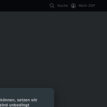
Suche
Mein ZDF
 können, setzen wir
 sind unbedingt