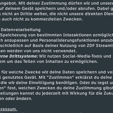
 Angebot. Mit deiner Zustimmung dürfen wir und unser
uf deinem Gerät speichern und/oder abrufen. Dabei 
 nicht an Dritte weiter, die nicht unsere direkten Dien
 auch nicht zu kommerziellen Zwecken.
 Datenverarbeitung
Speicherung von bestimmten Interaktionen ermöglicht
h anzupassen und Personalisierungsfunktionen anzub
sschließlich auf Basis deiner Nutzung von ZDF Stream
tten werden von uns nicht verwendet.
erne Drittsysteme:
Wir nutzen Social-Media-Tools und
em um das Teilen von Inhalten zu ermöglichen.
Inhalte entdecken
 für welche Zwecke wir deine Daten speichern und ver
gazin
informativ
phoenix vor ort
ell genutztes Gerät. Mit "Zustimmen" erklärst du dein
die wir deine Einwilligung benötigen. Oder du legst u
en" fest, welchen Zwecken du deine Zustimmung gibst
ellungen kannst du jederzeit mit Wirkung für die Zuku
en oder ändern.
pressum.