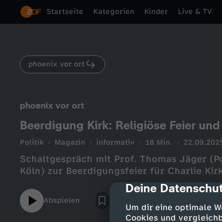
Startseite
Kategorien
Kinder
Live & TV
phoenix vor ort
phoenix vor ort
Beerdigung Kirk: Religiöse Feier und
Politik
Magazin
informativ
18 Min.
22.09.202
Schaltgespräch mit Prof. Thomas Jäger (Pol
Köln) zur Beerdigungsfeier für Charlie Kir
Deine Datenschut
cmp-dialog-des
Abspielen
Um dir eine optimale W
Cookies und vergleichb