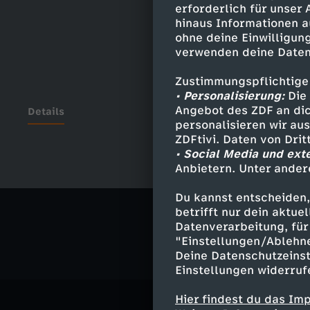
erforderlich für unser
hinaus Informationen a
ohne deine Einwilligung
verwenden deine Daten
Zustimmungspflichtige
• Personalisierung:
Die 
Angebot des ZDF an dic
Details
personalisieren wir au
ZDFtivi. Daten von Dri
• Social Media und ext
Anbietern. Unter ander
Ähnliche 
Du kannst entscheiden,
Politik
Ma
betrifft nur dein aktu
Datenverarbeitung, für 
"Einstellungen/Ablehn
Deine Datenschutzeinst
Einstellungen widerruf
Hier findest du das Im