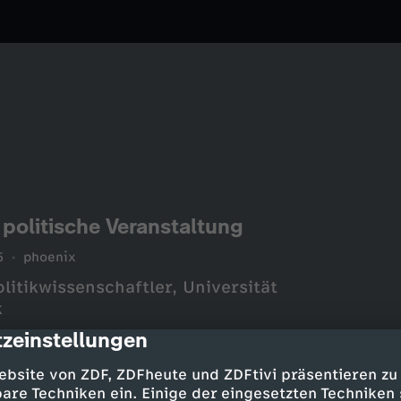
 politische Veranstaltung
5
phoenix
itikwissenschaftler, Universität
k
zeinstellungen
cription
ebsite von ZDF, ZDFheute und ZDFtivi präsentieren zu
are Techniken ein. Einige der eingesetzten Techniken