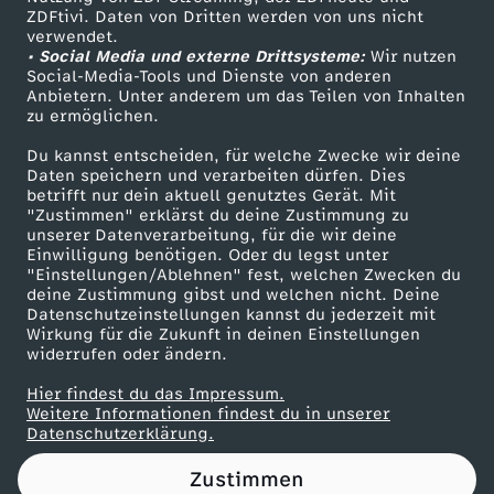
ZDFtivi. Daten von Dritten werden von uns nicht
d
Das ZDF
verwendet.
• Social Media und externe Drittsysteme:
Wir nutzen
ZDF Unternehmen
e
Social-Media-Tools und Dienste von anderen
Anbietern. Unter anderem um das Teilen von Inhalten
Karriere
zu ermöglichen.
z
Presseportal
Du kannst entscheiden, für welche Zwecke wir deine
ZDF goes Schule
Daten speichern und verarbeiten dürfen. Dies
u
betrifft nur dein aktuell genutztes Gerät. Mit
Werbefernsehen
"Zustimmen" erklärst du deine Zustimmung zu
m
unserer Datenverarbeitung, für die wir deine
Mainzelmännchen
Einwilligung benötigen. Oder du legst unter
"Einstellungen/Ablehnen" fest, welchen Zwecken du
P
deine Zustimmung gibst und welchen nicht. Deine
Datenschutzeinstellungen kannst du jederzeit mit
Wirkung für die Zukunft in deinen Einstellungen
a
widerrufen oder ändern.
r
Hier findest du das Impressum.
Partner
Weitere Informationen findest du in unserer
Datenschutzerklärung.
t
Zustimmen