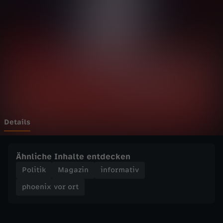
v
o
r
o
r
t
Details
-
Ähnliche Inhalte entdecken
B
Politik
Magazin
informativ
phoenix vor ort
e
w