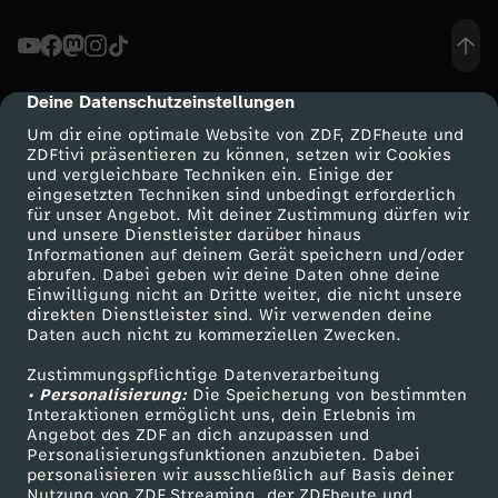
e
r
Deine Datenschutzeinstellungen
cmp-dialog-description
Um dir eine optimale Website von ZDF, ZDFheute und
b
ZDFtivi präsentieren zu können, setzen wir Cookies
und vergleichbare Techniken ein. Einige der
eingesetzten Techniken sind unbedingt erforderlich
u
für unser Angebot. Mit deiner Zustimmung dürfen wir
Mehr ZDF
Service
und unsere Dienstleister darüber hinaus
n
Informationen auf deinem Gerät speichern und/oder
ZDF-Apps
ZDFmitreden
abrufen. Dabei geben wir deine Daten ohne deine
Einwilligung nicht an Dritte weiter, die nicht unsere
g
Smart TV
Kontakt zum ZDF
direkten Dienstleister sind. Wir verwenden deine
Daten auch nicht zu kommerziellen Zwecken.
ZDFtext
Tickets
s
Zustimmungspflichtige Datenverarbeitung
Livestreams
Zuschauerservice
• Personalisierung:
Die Speicherung von bestimmten
r
Sendungen A-Z
Hilfe
Interaktionen ermöglicht uns, dein Erlebnis im
Angebot des ZDF an dich anzupassen und
TV-Programm
Personalisierungsfunktionen anzubieten. Dabei
e
personalisieren wir ausschließlich auf Basis deiner
Nutzung von ZDF Streaming, der ZDFheute und