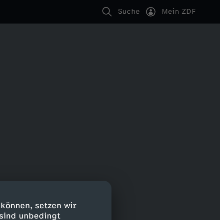
Suche
Mein ZDF
 können, setzen wir
 sind unbedingt