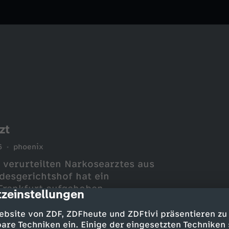
zt
6
phoenix
s verurteilten Narkosearztes aus
esgerichtshof hat ein
Frankfurt aufgehoben.
zeinstellungen
cription
ebsite von ZDF, ZDFheute und ZDFtivi präsentieren zu
are Techniken ein. Einige der eingesetzten Techniken