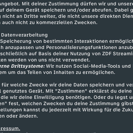
 Angebot. Mit deiner Zustimmung dürfen wir und unser
uf deinem Gerät speichern und/oder abrufen. Dabei 
 nicht an Dritte weiter, die nicht unsere direkten Dien
 auch nicht zu kommerziellen Zwecken.
 Datenverarbeitung
Speicherung von bestimmten Interaktionen ermöglicht
h anzupassen und Personalisierungsfunktionen anzub
sschließlich auf Basis deiner Nutzung von ZDF Stream
tten werden von uns nicht verwendet.
erne Drittsysteme:
Wir nutzen Social-Media-Tools und
em um das Teilen von Inhalten zu ermöglichen.
Inhalte entdecken
 für welche Zwecke wir deine Daten speichern und ver
gazin
informativ
phoenix vor ort
ell genutztes Gerät. Mit "Zustimmen" erklärst du dein
die wir deine Einwilligung benötigen. Oder du legst u
en" fest, welchen Zwecken du deine Zustimmung gibst
ellungen kannst du jederzeit mit Wirkung für die Zuku
en oder ändern.
pressum.