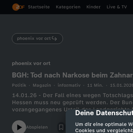
Startseite
Kategorien
Kinder
Live & TV
phoenix vor ort
phoenix vor ort
BGH: Tod nach Narkose beim Zahnar
Politik
Magazin
informativ
11 Min.
15.01.202
14.01.26 - Der Fall eines wegen Totschlag
Hessen muss neu geprüft werden. Der Bund
vorangegangenes Urteil des Landgerichts 
Deine Datenschut
cmp-dialog-des
Um dir eine optimale W
Abspielen
Cookies und vergleichb