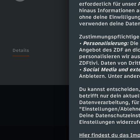
erforderlich für unser
hinaus Informationen a
ohne deine Einwilligung
verwenden deine Daten
Zustimmungspflichtige
• Personalisierung:
Die 
Angebot des ZDF an dic
Details
personalisieren wir au
ZDFtivi. Daten von Dri
• Social Media und ext
Anbietern. Unter ander
Ähnliche 
Du kannst entscheiden,
Politik
Ma
betrifft nur dein aktu
Datenverarbeitung, für 
"Einstellungen/Ablehn
Deine Datenschutzeinst
Einstellungen widerruf
Hier findest du das Im