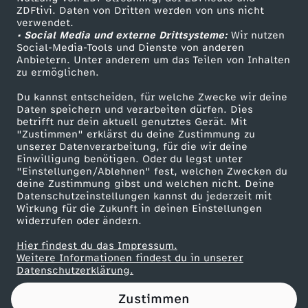
ZDFtivi. Daten von Dritten werden von uns nicht
r
Das ZDF
verwendet.
• Social Media und externe Drittsysteme:
Wir nutzen
ZDF Unternehmen
e
Social-Media-Tools und Dienste von anderen
Anbietern. Unter anderem um das Teilen von Inhalten
Karriere
zu ermöglichen.
i
Presseportal
Du kannst entscheiden, für welche Zwecke wir deine
ZDF goes Schule
Daten speichern und verarbeiten dürfen. Dies
s
betrifft nur dein aktuell genutztes Gerät. Mit
Werbefernsehen
"Zustimmen" erklärst du deine Zustimmung zu
p
unserer Datenverarbeitung, für die wir deine
Mainzelmännchen
Einwilligung benötigen. Oder du legst unter
"Einstellungen/Ablehnen" fest, welchen Zwecken du
r
deine Zustimmung gibst und welchen nicht. Deine
Datenschutzeinstellungen kannst du jederzeit mit
Wirkung für die Zukunft in deinen Einstellungen
u
widerrufen oder ändern.
c
Hier findest du das Impressum.
Partner
Weitere Informationen findest du in unserer
Datenschutzerklärung.
h
Zustimmen