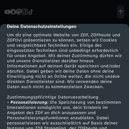
-
U
Deine Datenschutzeinstellungen
cmp-dialog-description
Um dir eine optimale Website von ZDF, ZDFheute und
r
ZDFtivi präsentieren zu können, setzen wir Cookies
und vergleichbare Techniken ein. Einige der
eingesetzten Techniken sind unbedingt erforderlich
t
für unser Angebot. Mit deiner Zustimmung dürfen wir
Mehr ZDF
Service
und unsere Dienstleister darüber hinaus
e
Informationen auf deinem Gerät speichern und/oder
ZDF-Apps
ZDFmitreden
abrufen. Dabei geben wir deine Daten ohne deine
Einwilligung nicht an Dritte weiter, die nicht unsere
i
Smart TV
Kontakt zum ZDF
direkten Dienstleister sind. Wir verwenden deine
Daten auch nicht zu kommerziellen Zwecken.
ZDFtext
Tickets
l
Zustimmungspflichtige Datenverarbeitung
Livestreams
Zuschauerservice
• Personalisierung:
Die Speicherung von bestimmten
:
Sendungen A-Z
Hilfe
Interaktionen ermöglicht uns, dein Erlebnis im
Angebot des ZDF an dich anzupassen und
TV-Programm
Personalisierungsfunktionen anzubieten. Dabei
F
personalisieren wir ausschließlich auf Basis deiner
Nutzung von ZDF Streaming, der ZDFheute und