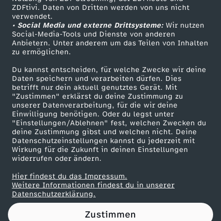
ZDFtivi. Daten von Dritten werden von uns nicht
a
Das ZDF
verwendet.
• Social Media und externe Drittsysteme:
Wir nutzen
ZDF Unternehmen
g
Social-Media-Tools und Dienste von anderen
Anbietern. Unter anderem um das Teilen von Inhalten
Karriere
zu ermöglichen.
e
Presseportal
Du kannst entscheiden, für welche Zwecke wir deine
ZDF goes Schule
Daten speichern und verarbeiten dürfen. Dies
T
betrifft nur dein aktuell genutztes Gerät. Mit
Werbefernsehen
"Zustimmen" erklärst du deine Zustimmung zu
r
unserer Datenverarbeitung, für die wir deine
Mainzelmännchen
Einwilligung benötigen. Oder du legst unter
"Einstellungen/Ablehnen" fest, welchen Zwecken du
u
deine Zustimmung gibst und welchen nicht. Deine
Datenschutzeinstellungen kannst du jederzeit mit
Wirkung für die Zukunft in deinen Einstellungen
m
widerrufen oder ändern.
p
Hier findest du das Impressum.
Partner
Weitere Informationen findest du in unserer
Datenschutzerklärung.
Zustimmen