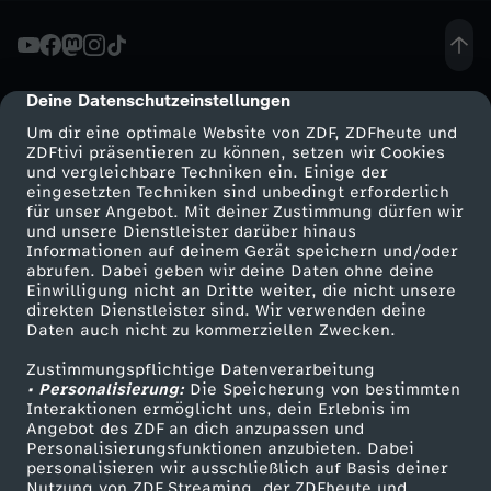
a
n
Deine Datenschutzeinstellungen
cmp-dialog-description
Um dir eine optimale Website von ZDF, ZDFheute und
z
ZDFtivi präsentieren zu können, setzen wir Cookies
und vergleichbare Techniken ein. Einige der
eingesetzten Techniken sind unbedingt erforderlich
z
für unser Angebot. Mit deiner Zustimmung dürfen wir
Mehr ZDF
Service
und unsere Dienstleister darüber hinaus
u
Informationen auf deinem Gerät speichern und/oder
ZDF-Apps
ZDFmitreden
abrufen. Dabei geben wir deine Daten ohne deine
Einwilligung nicht an Dritte weiter, die nicht unsere
1
Smart TV
Kontakt zum ZDF
direkten Dienstleister sind. Wir verwenden deine
Daten auch nicht zu kommerziellen Zwecken.
ZDFtext
Tickets
0
Zustimmungspflichtige Datenverarbeitung
Livestreams
Zuschauerservice
• Personalisierung:
Die Speicherung von bestimmten
0
Sendungen A-Z
Hilfe
Interaktionen ermöglicht uns, dein Erlebnis im
Angebot des ZDF an dich anzupassen und
TV-Programm
Personalisierungsfunktionen anzubieten. Dabei
T
personalisieren wir ausschließlich auf Basis deiner
Nutzung von ZDF Streaming, der ZDFheute und