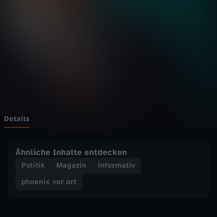
v
o
r
o
r
t
Details
-
Ähnliche Inhalte entdecken
B
Politik
Magazin
informativ
phoenix vor ort
i
l