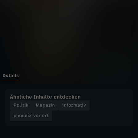
v
Wechseln zu: ZDFheute
o
r
o
r
t
Details
-
Ähnliche Inhalte entdecken
B
Politik
Magazin
informativ
phoenix vor ort
o
r