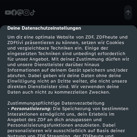
i
s
Deine Datenschutzeinstellungen
cmp-dialog-description
Um dir eine optimale Website von ZDF, ZDFheute und
P
ZDFtivi präsentieren zu können, setzen wir Cookies
und vergleichbare Techniken ein. Einige der
eingesetzten Techniken sind unbedingt erforderlich
i
für unser Angebot. Mit deiner Zustimmung dürfen wir
Mehr ZDF
Service
und unsere Dienstleister darüber hinaus
s
Informationen auf deinem Gerät speichern und/oder
ZDF-Apps
ZDFmitreden
abrufen. Dabei geben wir deine Daten ohne deine
Einwilligung nicht an Dritte weiter, die nicht unsere
t
Smart TV
Kontakt zum ZDF
direkten Dienstleister sind. Wir verwenden deine
Daten auch nicht zu kommerziellen Zwecken.
ZDFtext
Tickets
o
Zustimmungspflichtige Datenverarbeitung
Livestreams
Zuschauerservice
• Personalisierung:
Die Speicherung von bestimmten
r
Sendungen A-Z
Hilfe
Interaktionen ermöglicht uns, dein Erlebnis im
Angebot des ZDF an dich anzupassen und
TV-Programm
Personalisierungsfunktionen anzubieten. Dabei
i
personalisieren wir ausschließlich auf Basis deiner
Nutzung von ZDF Streaming, der ZDFheute und