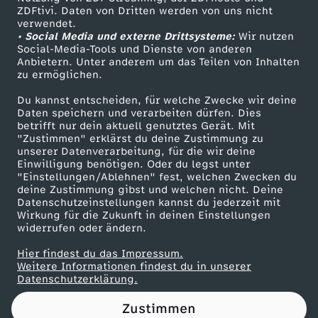
ZDFtivi. Daten von Dritten werden von uns nicht
u
Das ZDF
verwendet.
• Social Media und externe Drittsysteme:
Wir nutzen
ZDF Unternehmen
s
Social-Media-Tools und Dienste von anderen
Anbietern. Unter anderem um das Teilen von Inhalten
Karriere
zu ermöglichen.
z
Presseportal
Du kannst entscheiden, für welche Zwecke wir deine
ZDF goes Schule
Daten speichern und verarbeiten dürfen. Dies
u
betrifft nur dein aktuell genutztes Gerät. Mit
Werbefernsehen
"Zustimmen" erklärst du deine Zustimmung zu
H
unserer Datenverarbeitung, für die wir deine
Mainzelmännchen
Einwilligung benötigen. Oder du legst unter
"Einstellungen/Ablehnen" fest, welchen Zwecken du
a
deine Zustimmung gibst und welchen nicht. Deine
Datenschutzeinstellungen kannst du jederzeit mit
Wirkung für die Zukunft in deinen Einstellungen
u
widerrufen oder ändern.
s
Hier findest du das Impressum.
Partner
Weitere Informationen findest du in unserer
Datenschutzerklärung.
h
Zustimmen