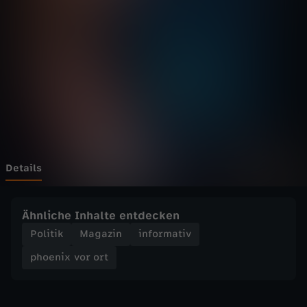
v
o
r
o
r
t
Details
-
Ähnliche Inhalte entdecken
B
Politik
Magazin
informativ
phoenix vor ort
r
a