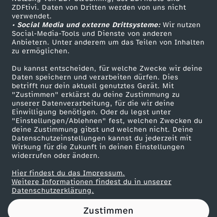
ZDFtivi. Daten von Dritten werden von uns nicht
u
Das ZDF
verwendet.
• Social Media und externe Drittsysteme:
Wir nutzen
ZDF Unternehmen
e
Social-Media-Tools und Dienste von anderen
Anbietern. Unter anderem um das Teilen von Inhalten
Karriere
zu ermöglichen.
K
Presseportal
Du kannst entscheiden, für welche Zwecke wir deine
ZDF goes Schule
Daten speichern und verarbeiten dürfen. Dies
ö
betrifft nur dein aktuell genutztes Gerät. Mit
Werbefernsehen
"Zustimmen" erklärst du deine Zustimmung zu
p
unserer Datenverarbeitung, für die wir deine
Mainzelmännchen
Einwilligung benötigen. Oder du legst unter
"Einstellungen/Ablehnen" fest, welchen Zwecken du
f
deine Zustimmung gibst und welchen nicht. Deine
Datenschutzeinstellungen kannst du jederzeit mit
Wirkung für die Zukunft in deinen Einstellungen
e
widerrufen oder ändern.
u
Hier findest du das Impressum.
Partner
Weitere Informationen findest du in unserer
Datenschutzerklärung.
n
Zustimmen