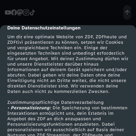
n
d
Deine Datenschutzeinstellungen
cmp-dialog-description
Um dir eine optimale Website von ZDF, ZDFheute und
m
ZDFtivi präsentieren zu können, setzen wir Cookies
und vergleichbare Techniken ein. Einige der
eingesetzten Techniken sind unbedingt erforderlich
a
für unser Angebot. Mit deiner Zustimmung dürfen wir
Mehr ZDF
Service
und unsere Dienstleister darüber hinaus
n
Informationen auf deinem Gerät speichern und/oder
ZDF-Apps
ZDFmitreden
abrufen. Dabei geben wir deine Daten ohne deine
Einwilligung nicht an Dritte weiter, die nicht unsere
n
Smart TV
Kontakt zum ZDF
direkten Dienstleister sind. Wir verwenden deine
Daten auch nicht zu kommerziellen Zwecken.
ZDFtext
Tickets
:
Zustimmungspflichtige Datenverarbeitung
Livestreams
Zuschauerservice
• Personalisierung:
Die Speicherung von bestimmten
N
Sendungen A-Z
Hilfe
Interaktionen ermöglicht uns, dein Erlebnis im
Angebot des ZDF an dich anzupassen und
TV-Programm
Personalisierungsfunktionen anzubieten. Dabei
e
personalisieren wir ausschließlich auf Basis deiner
Nutzung von ZDF Streaming, der ZDFheute und