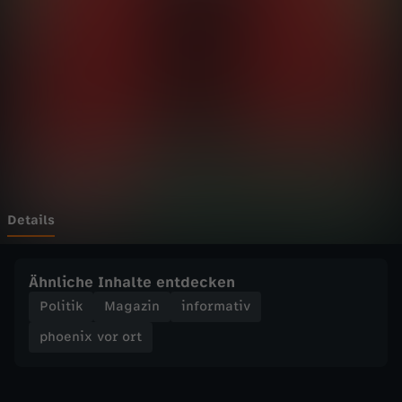
v
o
r
o
r
t
Details
-
Ähnliche Inhalte entdecken
B
Politik
Magazin
informativ
phoenix vor ort
r
a