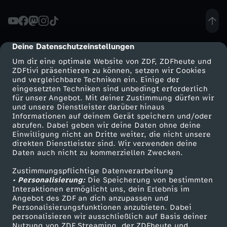
n
t
Deine Datenschutzeinstellungen
cmp-dialog-description
Um dir eine optimale Website von ZDF, ZDFheute und
n
ZDFtivi präsentieren zu können, setzen wir Cookies
und vergleichbare Techniken ein. Einige der
eingesetzten Techniken sind unbedingt erforderlich
e
für unser Angebot. Mit deiner Zustimmung dürfen wir
Mehr ZDF
Service
und unsere Dienstleister darüber hinaus
r
Informationen auf deinem Gerät speichern und/oder
ZDF-Apps
ZDFmitreden
abrufen. Dabei geben wir deine Daten ohne deine
Einwilligung nicht an Dritte weiter, die nicht unsere
:
Smart TV
Kontakt zum ZDF
direkten Dienstleister sind. Wir verwenden deine
Daten auch nicht zu kommerziellen Zwecken.
ZDFtext
Tickets
"
Zustimmungspflichtige Datenverarbeitung
Livestreams
Zuschauerservice
• Personalisierung:
Die Speicherung von bestimmten
W
Sendungen A-Z
Hilfe
Interaktionen ermöglicht uns, dein Erlebnis im
Angebot des ZDF an dich anzupassen und
TV-Programm
Personalisierungsfunktionen anzubieten. Dabei
i
personalisieren wir ausschließlich auf Basis deiner
Nutzung von ZDF Streaming, der ZDFheute und