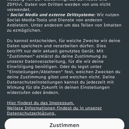
ZDFtivi. Daten von Dritten werden von uns nicht
r
Das ZDF
verwendet.
• Social Media und externe Drittsysteme:
Wir nutzen
ZDF Unternehmen
t
Social-Media-Tools und Dienste von anderen
Anbietern. Unter anderem um das Teilen von Inhalten
Karriere
zu ermöglichen.
s
Presseportal
Du kannst entscheiden, für welche Zwecke wir deine
ZDF goes Schule
Daten speichern und verarbeiten dürfen. Dies
c
betrifft nur dein aktuell genutztes Gerät. Mit
Werbefernsehen
"Zustimmen" erklärst du deine Zustimmung zu
h
unserer Datenverarbeitung, für die wir deine
Mainzelmännchen
Einwilligung benötigen. Oder du legst unter
"Einstellungen/Ablehnen" fest, welchen Zwecken du
a
deine Zustimmung gibst und welchen nicht. Deine
Datenschutzeinstellungen kannst du jederzeit mit
Wirkung für die Zukunft in deinen Einstellungen
f
widerrufen oder ändern.
t
Hier findest du das Impressum.
Partner
Weitere Informationen findest du in unserer
Datenschutzerklärung.
w
Zustimmen