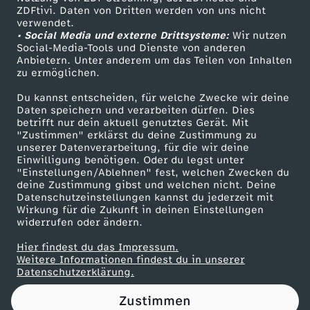
ZDFtivi. Daten von Dritten werden von uns nicht
k
Das ZDF
verwendet.
• Social Media und externe Drittsysteme:
Wir nutzen
ZDF Unternehmen
r
Social-Media-Tools und Dienste von anderen
Anbietern. Unter anderem um das Teilen von Inhalten
Karriere
zu ermöglichen.
a
Presseportal
Du kannst entscheiden, für welche Zwecke wir deine
ZDF goes Schule
Daten speichern und verarbeiten dürfen. Dies
i
betrifft nur dein aktuell genutztes Gerät. Mit
Werbefernsehen
"Zustimmen" erklärst du deine Zustimmung zu
n
unserer Datenverarbeitung, für die wir deine
Mainzelmännchen
Einwilligung benötigen. Oder du legst unter
"Einstellungen/Ablehnen" fest, welchen Zwecken du
e
deine Zustimmung gibst und welchen nicht. Deine
Datenschutzeinstellungen kannst du jederzeit mit
Wirkung für die Zukunft in deinen Einstellungen
:
widerrufen oder ändern.
"
Hier findest du das Impressum.
Partner
Weitere Informationen findest du in unserer
Datenschutzerklärung.
H
Zustimmen