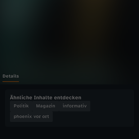
v
o
r
o
r
t
Details
-
Ähnliche Inhalte entdecken
B
Politik
Magazin
informativ
phoenix vor ort
r
a