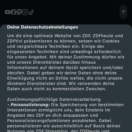
n
t
Deine Datenschutzeinstellungen
cmp-dialog-description
Um dir eine optimale Website von ZDF, ZDFheute und
n
ZDFtivi präsentieren zu können, setzen wir Cookies
und vergleichbare Techniken ein. Einige der
eingesetzten Techniken sind unbedingt erforderlich
e
für unser Angebot. Mit deiner Zustimmung dürfen wir
Mehr ZDF
Service
und unsere Dienstleister darüber hinaus
r
Informationen auf deinem Gerät speichern und/oder
ZDF-Apps
ZDFmitreden
abrufen. Dabei geben wir deine Daten ohne deine
Einwilligung nicht an Dritte weiter, die nicht unsere
z
Smart TV
Kontakt zum ZDF
direkten Dienstleister sind. Wir verwenden deine
Daten auch nicht zu kommerziellen Zwecken.
ZDFtext
Tickets
u
Zustimmungspflichtige Datenverarbeitung
Livestreams
Zuschauerservice
• Personalisierung:
Die Speicherung von bestimmten
r
Sendungen A-Z
Hilfe
Interaktionen ermöglicht uns, dein Erlebnis im
Angebot des ZDF an dich anzupassen und
TV-Programm
Personalisierungsfunktionen anzubieten. Dabei
U
personalisieren wir ausschließlich auf Basis deiner
Nutzung von ZDF Streaming, der ZDFheute und