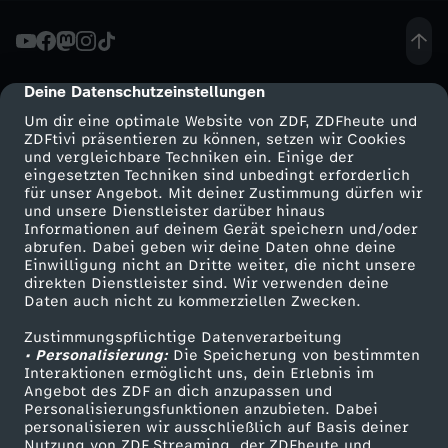
t
n
Deine Datenschutzeinstellungen
cmp-dialog-description
Um dir eine optimale Website von ZDF, ZDFheute und
e
ZDFtivi präsentieren zu können, setzen wir Cookies
und vergleichbare Techniken ein. Einige der
eingesetzten Techniken sind unbedingt erforderlich
r
für unser Angebot. Mit deiner Zustimmung dürfen wir
Mehr ZDF
Service
und unsere Dienstleister darüber hinaus
:
Informationen auf deinem Gerät speichern und/oder
ZDF-Apps
ZDFmitreden
abrufen. Dabei geben wir deine Daten ohne deine
Einwilligung nicht an Dritte weiter, die nicht unsere
“
Smart TV
Kontakt zum ZDF
direkten Dienstleister sind. Wir verwenden deine
Daten auch nicht zu kommerziellen Zwecken.
ZDFtext
Tickets
I
Zustimmungspflichtige Datenverarbeitung
Livestreams
Zuschauerservice
• Personalisierung:
Die Speicherung von bestimmten
c
Sendungen A-Z
Hilfe
Interaktionen ermöglicht uns, dein Erlebnis im
Angebot des ZDF an dich anzupassen und
TV-Programm
Personalisierungsfunktionen anzubieten. Dabei
h
personalisieren wir ausschließlich auf Basis deiner
Nutzung von ZDF Streaming, der ZDFheute und