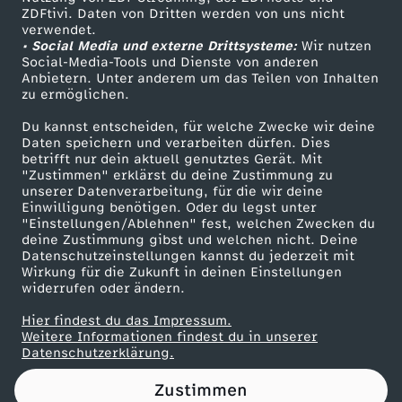
ZDFtivi. Daten von Dritten werden von uns nicht
m
Das ZDF
verwendet.
• Social Media und externe Drittsysteme:
Wir nutzen
ZDF Unternehmen
ö
Social-Media-Tools und Dienste von anderen
Anbietern. Unter anderem um das Teilen von Inhalten
Karriere
zu ermöglichen.
c
Presseportal
Du kannst entscheiden, für welche Zwecke wir deine
ZDF goes Schule
Daten speichern und verarbeiten dürfen. Dies
h
betrifft nur dein aktuell genutztes Gerät. Mit
Werbefernsehen
"Zustimmen" erklärst du deine Zustimmung zu
t
unserer Datenverarbeitung, für die wir deine
Mainzelmännchen
Einwilligung benötigen. Oder du legst unter
"Einstellungen/Ablehnen" fest, welchen Zwecken du
e
deine Zustimmung gibst und welchen nicht. Deine
Datenschutzeinstellungen kannst du jederzeit mit
Wirkung für die Zukunft in deinen Einstellungen
B
widerrufen oder ändern.
r
Hier findest du das Impressum.
Partner
Weitere Informationen findest du in unserer
Datenschutzerklärung.
ü
Zustimmen