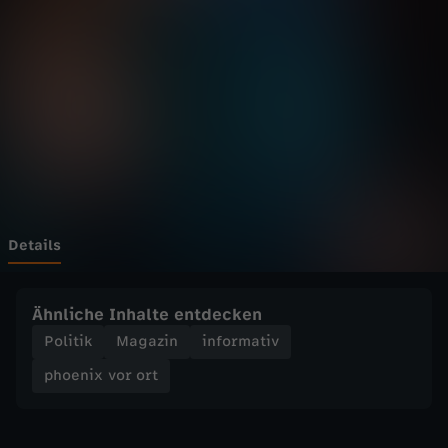
v
o
r
o
r
t
Details
-
Ähnliche Inhalte entdecken
B
Politik
Magazin
informativ
phoenix vor ort
ü
t