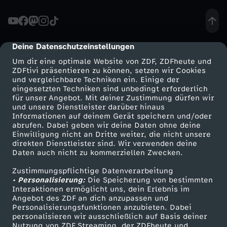
d
e
Deine Datenschutzeinstellungen
cmp-dialog-description
Um dir eine optimale Website von ZDF, ZDFheute und
s
ZDFtivi präsentieren zu können, setzen wir Cookies
und vergleichbare Techniken ein. Einige der
eingesetzten Techniken sind unbedingt erforderlich
a
für unser Angebot. Mit deiner Zustimmung dürfen wir
Mehr ZDF
Service
und unsere Dienstleister darüber hinaus
g
Informationen auf deinem Gerät speichern und/oder
ZDF-Apps
ZDFmitreden
abrufen. Dabei geben wir deine Daten ohne deine
Einwilligung nicht an Dritte weiter, die nicht unsere
e
Smart TV
Kontakt zum ZDF
direkten Dienstleister sind. Wir verwenden deine
Daten auch nicht zu kommerziellen Zwecken.
ZDFtext
Tickets
n
Zustimmungspflichtige Datenverarbeitung
Livestreams
Zuschauerservice
• Personalisierung:
Die Speicherung von bestimmten
t
Sendungen A-Z
Hilfe
Interaktionen ermöglicht uns, dein Erlebnis im
Angebot des ZDF an dich anzupassen und
TV-Programm
Personalisierungsfunktionen anzubieten. Dabei
u
personalisieren wir ausschließlich auf Basis deiner
Nutzung von ZDF Streaming, der ZDFheute und