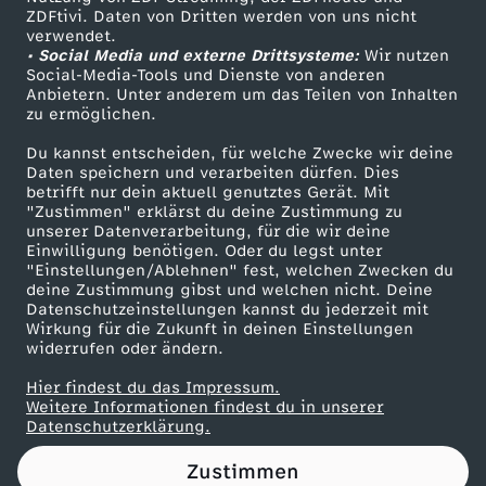
ZDFtivi. Daten von Dritten werden von uns nicht
r
Das ZDF
verwendet.
• Social Media und externe Drittsysteme:
Wir nutzen
ZDF Unternehmen
m
Social-Media-Tools und Dienste von anderen
Anbietern. Unter anderem um das Teilen von Inhalten
Karriere
zu ermöglichen.
e
Presseportal
Du kannst entscheiden, für welche Zwecke wir deine
ZDF goes Schule
Daten speichern und verarbeiten dürfen. Dies
l
betrifft nur dein aktuell genutztes Gerät. Mit
Werbefernsehen
"Zustimmen" erklärst du deine Zustimmung zu
d
unserer Datenverarbeitung, für die wir deine
Mainzelmännchen
Einwilligung benötigen. Oder du legst unter
"Einstellungen/Ablehnen" fest, welchen Zwecken du
e
deine Zustimmung gibst und welchen nicht. Deine
Datenschutzeinstellungen kannst du jederzeit mit
Wirkung für die Zukunft in deinen Einstellungen
t
widerrufen oder ändern.
d
Hier findest du das Impressum.
Partner
Weitere Informationen findest du in unserer
Datenschutzerklärung.
r
Zustimmen