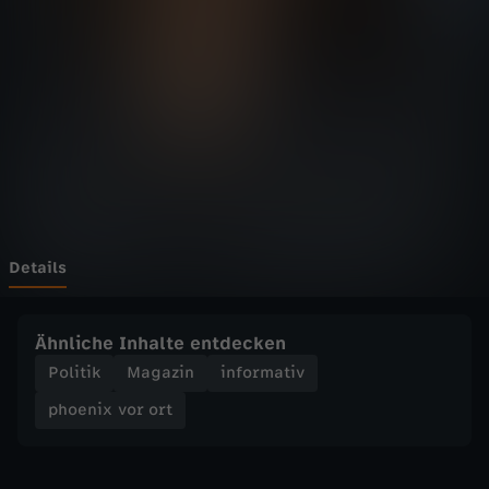
v
o
r
o
r
t
Details
-
Ähnliche Inhalte entdecken
B
Politik
Magazin
informativ
phoenix vor ort
u
n