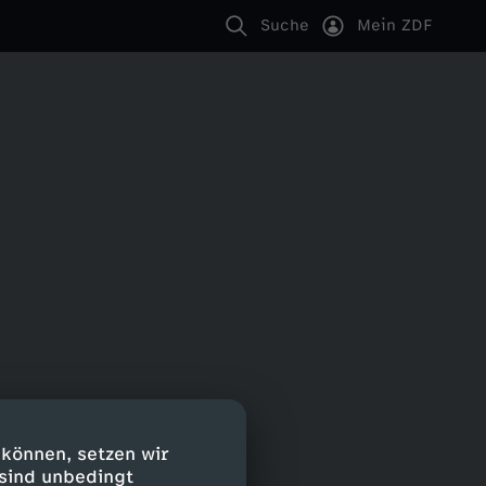
Suche
Mein ZDF
 können, setzen wir
 sind unbedingt