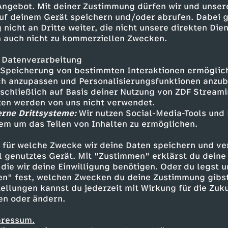
 Angebot. Mit deiner Zustimmung dürfen wir und unser
uf deinem Gerät speichern und/oder abrufen. Dabei 
 nicht an Dritte weiter, die nicht unsere direkten Dien
 auch nicht zu kommerziellen Zwecken.
 Datenverarbeitung
Speicherung von bestimmten Interaktionen ermöglicht
h anzupassen und Personalisierungsfunktionen anzub
sschließlich auf Basis deiner Nutzung von ZDF Stream
tten werden von uns nicht verwendet.
erne Drittsysteme:
Wir nutzen Social-Media-Tools und
em um das Teilen von Inhalten zu ermöglichen.
Inhalte entdecken
 für welche Zwecke wir deine Daten speichern und ver
gazin
informativ
phoenix vor ort
ell genutztes Gerät. Mit "Zustimmen" erklärst du dein
die wir deine Einwilligung benötigen. Oder du legst u
en" fest, welchen Zwecken du deine Zustimmung gibst
ellungen kannst du jederzeit mit Wirkung für die Zuku
en oder ändern.
pressum.