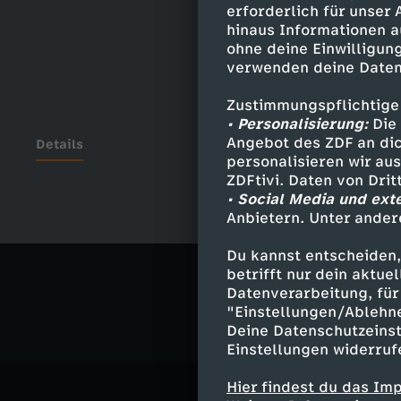
erforderlich für unser
hinaus Informationen a
ohne deine Einwilligung
verwenden deine Daten
Zustimmungspflichtige
• Personalisierung:
Die 
Angebot des ZDF an dic
Details
personalisieren wir au
ZDFtivi. Daten von Dri
• Social Media und ext
Anbietern. Unter ander
Ähnliche 
Du kannst entscheiden,
Politik
Ma
betrifft nur dein aktu
Datenverarbeitung, für 
"Einstellungen/Ablehn
Deine Datenschutzeinst
Einstellungen widerruf
Hier findest du das Im