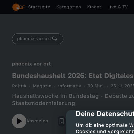
Startseite
Kategorien
Kinder
Live & TV
phoenix vor ort
phoenix vor ort
Bundeshaushalt 2026: Etat Digitale
Politik
Magazin
informativ
99 Min.
25.11.202
Haushaltswoche im Bundestag - Debatte zu
Staatsmodernisierung
Deine Datenschut
cmp-dialog-des
Abspielen
Um dir eine optimale W
Cookies und vergleichb