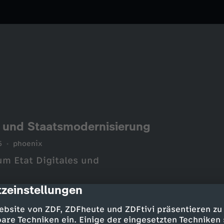
s und Staatsmodernisierung
5
phoenix
m Etat Digitales und
zeinstellungen
cription
ebsite von ZDF, ZDFheute und ZDFtivi präsentieren zu
are Techniken ein. Einige der eingesetzten Techniken