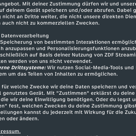
 Angebot. Mit deiner Zustimmung dürfen wir und unser
uf deinem Gerät speichern und/oder abrufen. Dabei 
 nicht an Dritte weiter, die nicht unsere direkten Dien
 auch nicht zu kommerziellen Zwecken.
 Datenverarbeitung
Speicherung von bestimmten Interaktionen ermöglicht
h anzupassen und Personalisierungsfunktionen anzub
sschließlich auf Basis deiner Nutzung von ZDF Stream
tten werden von uns nicht verwendet.
erne Drittsysteme:
Wir nutzen Social-Media-Tools und
em um das Teilen von Inhalten zu ermöglichen.
Inhalte entdecken
 für welche Zwecke wir deine Daten speichern und ver
gazin
informativ
phoenix vor ort
ell genutztes Gerät. Mit "Zustimmen" erklärst du dein
die wir deine Einwilligung benötigen. Oder du legst u
en" fest, welchen Zwecken du deine Zustimmung gibst
ellungen kannst du jederzeit mit Wirkung für die Zuku
en oder ändern.
pressum.