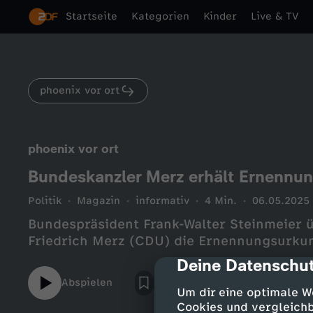
Startseite
Kategorien
Kinder
Live & TV
phoenix vor ort
phoenix vor ort
Bundeskanzler Merz erhält Ernennu
Politik
Magazin
informativ
4 Min.
06.05.2025
Bundespräsident Frank-Walter Steinmeier 
Friedrich Merz (CDU) die Ernennungsurku
Deine Datenschut
cmp-dialog-des
Abspielen
Um dir eine optimale W
Cookies und vergleichb