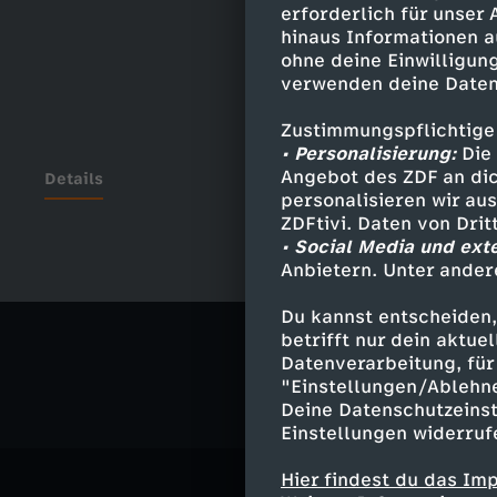
erforderlich für unser
hinaus Informationen a
ohne deine Einwilligung
verwenden deine Daten
Zustimmungspflichtige
• Personalisierung:
Die 
Angebot des ZDF an dic
Details
personalisieren wir au
ZDFtivi. Daten von Dri
• Social Media und ext
Anbietern. Unter ander
Ähnliche 
Du kannst entscheiden,
Politik
Ma
betrifft nur dein aktu
Datenverarbeitung, für 
"Einstellungen/Ablehn
Deine Datenschutzeinst
Einstellungen widerruf
Hier findest du das Im