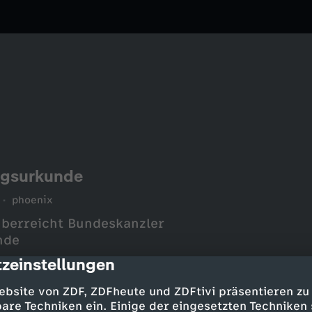
ngsurkunde
phoenix
überreicht Bundeskanzler
nde
zeinstellungen
cription
ebsite von ZDF, ZDFheute und ZDFtivi präsentieren zu
are Techniken ein. Einige der eingesetzten Techniken