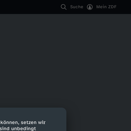
Suche
Mein ZDF
 können, setzen wir
 sind unbedingt