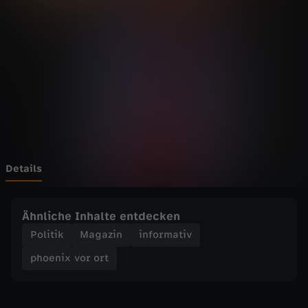
v
o
r
o
r
t
Details
-
Ähnliche Inhalte entdecken
B
Politik
Magazin
informativ
phoenix vor ort
u
n