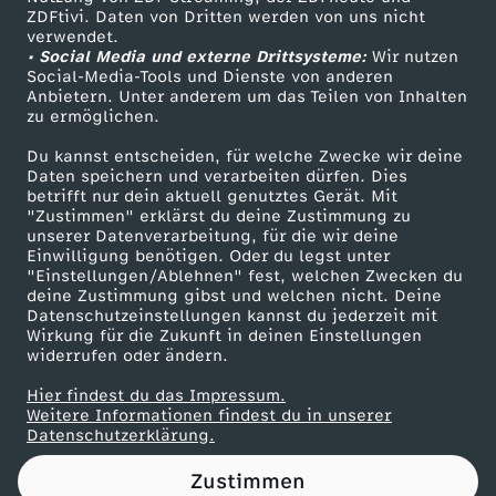
ZDFtivi. Daten von Dritten werden von uns nicht
A
Das ZDF
verwendet.
• Social Media und externe Drittsysteme:
Wir nutzen
ZDF Unternehmen
u
Social-Media-Tools und Dienste von anderen
Anbietern. Unter anderem um das Teilen von Inhalten
Karriere
zu ermöglichen.
f
Presseportal
Du kannst entscheiden, für welche Zwecke wir deine
ZDF goes Schule
Daten speichern und verarbeiten dürfen. Dies
d
betrifft nur dein aktuell genutztes Gerät. Mit
Werbefernsehen
"Zustimmen" erklärst du deine Zustimmung zu
e
unserer Datenverarbeitung, für die wir deine
Mainzelmännchen
Einwilligung benötigen. Oder du legst unter
"Einstellungen/Ablehnen" fest, welchen Zwecken du
m
deine Zustimmung gibst und welchen nicht. Deine
Datenschutzeinstellungen kannst du jederzeit mit
Wirkung für die Zukunft in deinen Einstellungen
W
widerrufen oder ändern.
e
Hier findest du das Impressum.
Partner
Weitere Informationen findest du in unserer
Datenschutzerklärung.
g
Zustimmen