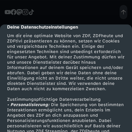
d
e
Deine Datenschutzeinstellungen
cmp-dialog-description
Um dir eine optimale Website von ZDF, ZDFheute und
s
ZDFtivi präsentieren zu können, setzen wir Cookies
und vergleichbare Techniken ein. Einige der
eingesetzten Techniken sind unbedingt erforderlich
w
für unser Angebot. Mit deiner Zustimmung dürfen wir
Mehr ZDF
Service
und unsere Dienstleister darüber hinaus
e
Informationen auf deinem Gerät speichern und/oder
ZDF-Apps
ZDFmitreden
abrufen. Dabei geben wir deine Daten ohne deine
Einwilligung nicht an Dritte weiter, die nicht unsere
h
Smart TV
Kontakt zum ZDF
direkten Dienstleister sind. Wir verwenden deine
Daten auch nicht zu kommerziellen Zwecken.
ZDFtext
Tickets
r
Zustimmungspflichtige Datenverarbeitung
Livestreams
Zuschauerservice
• Personalisierung:
Die Speicherung von bestimmten
:
Sendungen A-Z
Hilfe
Interaktionen ermöglicht uns, dein Erlebnis im
Angebot des ZDF an dich anzupassen und
TV-Programm
Personalisierungsfunktionen anzubieten. Dabei
"
personalisieren wir ausschließlich auf Basis deiner
Nutzung von ZDF Streaming, der ZDFheute und