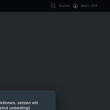
Suche
Mein ZDF
 können, setzen wir
 sind unbedingt