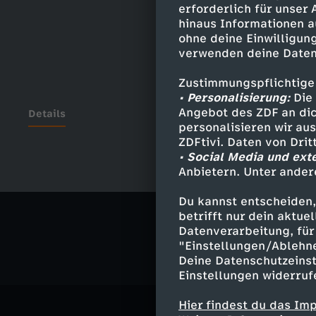
erforderlich für unser
hinaus Informationen a
ohne deine Einwilligung
verwenden deine Daten
Zustimmungspflichtige
• Personalisierung:
Die 
Angebot des ZDF an dic
Details
personalisieren wir au
ZDFtivi. Daten von Dri
• Social Media und ext
Anbietern. Unter ander
Ähnliche 
Du kannst entscheiden,
Politik
Ma
betrifft nur dein aktu
Datenverarbeitung, für 
"Einstellungen/Ablehn
Deine Datenschutzeinst
Einstellungen widerruf
Hier findest du das Im