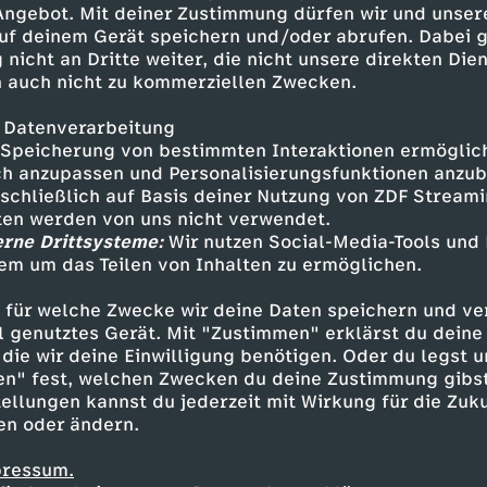
 Angebot. Mit deiner Zustimmung dürfen wir und unser
uf deinem Gerät speichern und/oder abrufen. Dabei 
 nicht an Dritte weiter, die nicht unsere direkten Dien
 auch nicht zu kommerziellen Zwecken.
 Datenverarbeitung
Speicherung von bestimmten Interaktionen ermöglicht
h anzupassen und Personalisierungsfunktionen anzub
sschließlich auf Basis deiner Nutzung von ZDF Stream
tten werden von uns nicht verwendet.
erne Drittsysteme:
Wir nutzen Social-Media-Tools und
em um das Teilen von Inhalten zu ermöglichen.
Inhalte entdecken
 für welche Zwecke wir deine Daten speichern und ver
gazin
informativ
phoenix vor ort
ell genutztes Gerät. Mit "Zustimmen" erklärst du dein
die wir deine Einwilligung benötigen. Oder du legst u
en" fest, welchen Zwecken du deine Zustimmung gibst
ellungen kannst du jederzeit mit Wirkung für die Zuku
en oder ändern.
pressum.