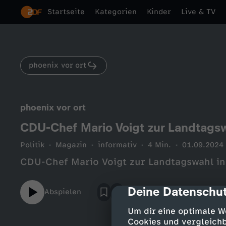
Startseite
Kategorien
Kinder
Live & TV
phoenix vor ort
phoenix vor ort
CDU-Chef Mario Voigt zur Landtagsw
Politik
Magazin
informativ
4 Min.
01.09.2024
CDU-Chef Mario Voigt zur Landtagswahl i
Deine Datenschut
cmp-dialog-des
Abspielen
Um dir eine optimale W
Cookies und vergleichb