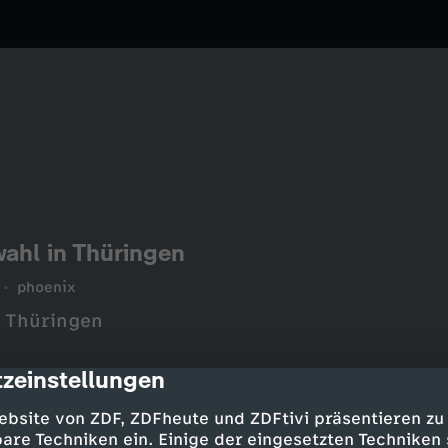
ahl in Thüringen
phoenix
n Thüringen
zeinstellungen
cription
ebsite von ZDF, ZDFheute und ZDFtivi präsentieren zu
are Techniken ein. Einige der eingesetzten Techniken