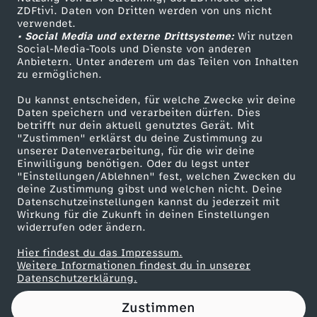
ZDFtivi. Daten von Dritten werden von uns nicht
e
Das ZDF
verwendet.
• Social Media und externe Drittsysteme:
Wir nutzen
ZDF Unternehmen
k
Social-Media-Tools und Dienste von anderen
Anbietern. Unter anderem um das Teilen von Inhalten
Karriere
zu ermöglichen.
r
Presseportal
Du kannst entscheiden, für welche Zwecke wir deine
ZDF goes Schule
Daten speichern und verarbeiten dürfen. Dies
e
betrifft nur dein aktuell genutztes Gerät. Mit
Werbefernsehen
"Zustimmen" erklärst du deine Zustimmung zu
t
unserer Datenverarbeitung, für die wir deine
Mainzelmännchen
Einwilligung benötigen. Oder du legst unter
"Einstellungen/Ablehnen" fest, welchen Zwecken du
ä
deine Zustimmung gibst und welchen nicht. Deine
Datenschutzeinstellungen kannst du jederzeit mit
Wirkung für die Zukunft in deinen Einstellungen
r
widerrufen oder ändern.
L
Hier findest du das Impressum.
Partner
Weitere Informationen findest du in unserer
Datenschutzerklärung.
i
Zustimmen