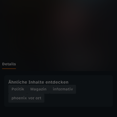
v
o
r
o
r
t
Details
-
Ähnliche Inhalte entdecken
C
Politik
Magazin
informativ
phoenix vor ort
D
U