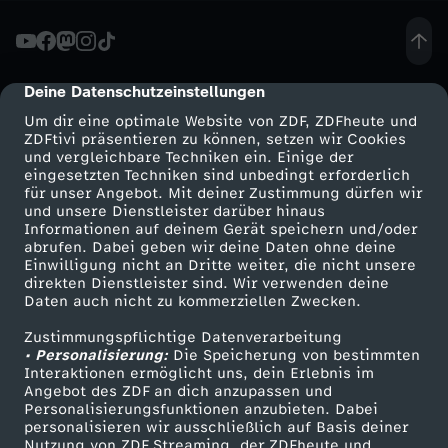
-
G
Deine Datenschutzeinstellungen
cmp-dialog-description
Um dir eine optimale Website von ZDF, ZDFheute und
e
ZDFtivi präsentieren zu können, setzen wir Cookies
und vergleichbare Techniken ein. Einige der
eingesetzten Techniken sind unbedingt erforderlich
n
für unser Angebot. Mit deiner Zustimmung dürfen wir
Mehr ZDF
Service
und unsere Dienstleister darüber hinaus
e
Informationen auf deinem Gerät speichern und/oder
ZDF-Apps
ZDFmitreden
abrufen. Dabei geben wir deine Daten ohne deine
Einwilligung nicht an Dritte weiter, die nicht unsere
r
Smart TV
Kontakt zum ZDF
direkten Dienstleister sind. Wir verwenden deine
Daten auch nicht zu kommerziellen Zwecken.
ZDFtext
Tickets
a
Zustimmungspflichtige Datenverarbeitung
Livestreams
Zuschauerservice
• Personalisierung:
Die Speicherung von bestimmten
k
Sendungen A-Z
Hilfe
Interaktionen ermöglicht uns, dein Erlebnis im
Angebot des ZDF an dich anzupassen und
TV-Programm
Personalisierungsfunktionen anzubieten. Dabei
s
personalisieren wir ausschließlich auf Basis deiner
Nutzung von ZDF Streaming, der ZDFheute und