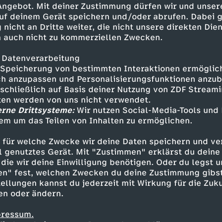
 Angebot. Mit deiner Zustimmung dürfen wir und unser
uf deinem Gerät speichern und/oder abrufen. Dabei 
 nicht an Dritte weiter, die nicht unsere direkten Dien
 auch nicht zu kommerziellen Zwecken.
 Datenverarbeitung
Speicherung von bestimmten Interaktionen ermöglicht
h anzupassen und Personalisierungsfunktionen anzub
sschließlich auf Basis deiner Nutzung von ZDF Stream
tten werden von uns nicht verwendet.
erne Drittsysteme:
Wir nutzen Social-Media-Tools und
em um das Teilen von Inhalten zu ermöglichen.
Inhalte entdecken
 für welche Zwecke wir deine Daten speichern und ver
gazin
informativ
phoenix vor ort
ell genutztes Gerät. Mit "Zustimmen" erklärst du dein
die wir deine Einwilligung benötigen. Oder du legst u
en" fest, welchen Zwecken du deine Zustimmung gibst
ellungen kannst du jederzeit mit Wirkung für die Zuku
en oder ändern.
pressum.