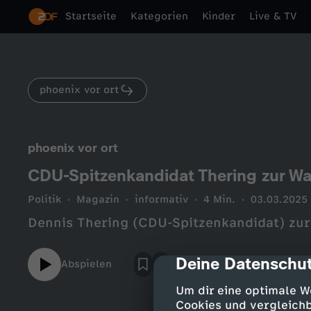
Startseite
Kategorien
Kinder
Live & TV
phoenix vor ort
phoenix vor ort
CDU-Spitzenkandidat Thering zur W
Politik
Magazin
informativ
4 Min.
03.03.2025
Dennis Thering (CDU-Spitzenkandidat) zu
Deine Datenschut
cmp-dialog-des
Abspielen
Um dir eine optimale W
Cookies und vergleichb