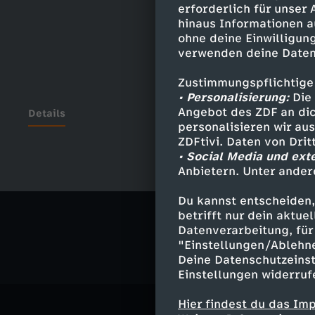
erforderlich für unser
hinaus Informationen a
ohne deine Einwilligung
verwenden deine Daten
Zustimmungspflichtige
• Personalisierung:
Die 
Angebot des ZDF an dic
Details
personalisieren wir au
ZDFtivi. Daten von Dri
• Social Media und ext
Anbietern. Unter ander
Ähnliche 
Du kannst entscheiden,
Politik
Ma
betrifft nur dein aktu
Datenverarbeitung, für 
"Einstellungen/Ablehn
Deine Datenschutzeinst
Einstellungen widerruf
Hier findest du das Im