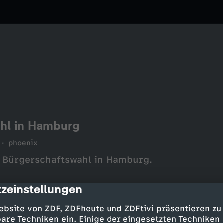
ahl in Hamburg
phoenix
r Bürgerschaftswahl in Hamburg.
zeinstellungen
cription
ebsite von ZDF, ZDFheute und ZDFtivi präsentieren zu
are Techniken ein. Einige der eingesetzten Techniken