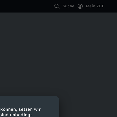
Suche
Mein ZDF
 können, setzen wir
 sind unbedingt