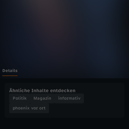
v
o
r
o
r
t
Details
-
Ähnliche Inhalte entdecken
C
Politik
Magazin
informativ
phoenix vor ort
D
U