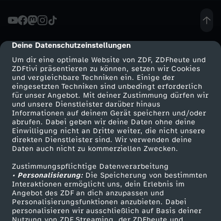
/
C
Deine Datenschutzeinstellungen
cmp-dialog-description
Um dir eine optimale Website von ZDF, ZDFheute und
S
ZDFtivi präsentieren zu können, setzen wir Cookies
und vergleichbare Techniken ein. Einige der
eingesetzten Techniken sind unbedingt erforderlich
U
für unser Angebot. Mit deiner Zustimmung dürfen wir
Mehr ZDF
Service
und unsere Dienstleister darüber hinaus
s
Informationen auf deinem Gerät speichern und/oder
ZDF-Apps
ZDFmitreden
abrufen. Dabei geben wir deine Daten ohne deine
Einwilligung nicht an Dritte weiter, die nicht unsere
t
Smart TV
Kontakt zum ZDF
direkten Dienstleister sind. Wir verwenden deine
Daten auch nicht zu kommerziellen Zwecken.
ZDFtext
Tickets
e
Zustimmungspflichtige Datenverarbeitung
Livestreams
Zuschauerservice
• Personalisierung:
Die Speicherung von bestimmten
l
Sendungen A-Z
Hilfe
Interaktionen ermöglicht uns, dein Erlebnis im
Angebot des ZDF an dich anzupassen und
TV-Programm
Personalisierungsfunktionen anzubieten. Dabei
l
personalisieren wir ausschließlich auf Basis deiner
Nutzung von ZDF Streaming, der ZDFheute und