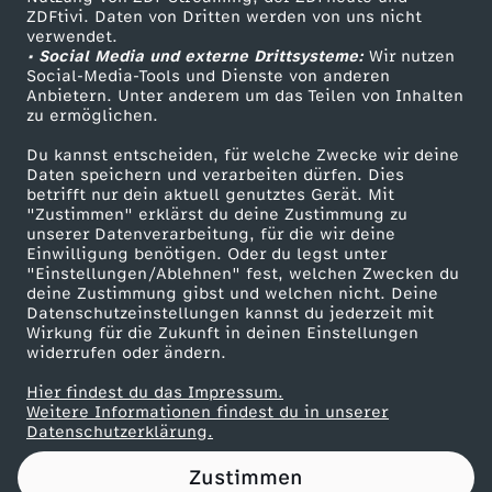
ZDFtivi. Daten von Dritten werden von uns nicht
t
Das ZDF
verwendet.
• Social Media und externe Drittsysteme:
Wir nutzen
ZDF Unternehmen
W
Social-Media-Tools und Dienste von anderen
Anbietern. Unter anderem um das Teilen von Inhalten
Karriere
zu ermöglichen.
a
Presseportal
Du kannst entscheiden, für welche Zwecke wir deine
ZDF goes Schule
Daten speichern und verarbeiten dürfen. Dies
h
betrifft nur dein aktuell genutztes Gerät. Mit
Werbefernsehen
"Zustimmen" erklärst du deine Zustimmung zu
l
unserer Datenverarbeitung, für die wir deine
Mainzelmännchen
Einwilligung benötigen. Oder du legst unter
"Einstellungen/Ablehnen" fest, welchen Zwecken du
p
deine Zustimmung gibst und welchen nicht. Deine
Datenschutzeinstellungen kannst du jederzeit mit
Wirkung für die Zukunft in deinen Einstellungen
r
widerrufen oder ändern.
o
Hier findest du das Impressum.
Partner
Weitere Informationen findest du in unserer
Datenschutzerklärung.
g
Zustimmen