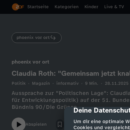
Startseite
Kategorien
Kinder
Live & TV
phoenix vor ort
phoenix vor ort
Claudia Roth: "Gemeinsam jetzt kna
Politik
Magazin
informativ
9 Min.
28.11.2025
Aussprache zur "Politischen Lage": Claudi
für Entwicklungspolitik) auf der 51. Bund
Bündnis 90/Die Grünen
Deine Datenschut
cmp-dialog-des
Um dir eine optimale W
Abspielen
Cookies und vergleichb