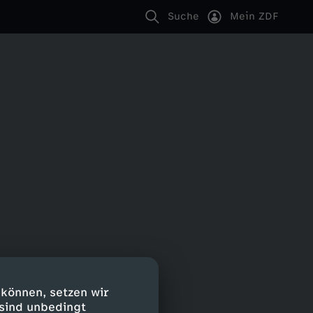
Suche
Mein ZDF
 können, setzen wir
 sind unbedingt