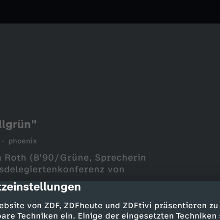
llgrün"
phoenix
a Roth (B'90/Grüne, Sprecherin
esdelegiertenkonferenz von
zeinstellungen
cription
ebsite von ZDF, ZDFheute und ZDFtivi präsentieren zu
are Techniken ein. Einige der eingesetzten Techniken