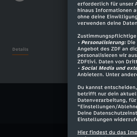
erforderlich für unser
hinaus Informationen a
ohne deine Einwilligung
verwenden deine Daten
Zustimmungspflichtige
• Personalisierung:
Die 
Angebot des ZDF an dic
Details
personalisieren wir au
ZDFtivi. Daten von Dri
• Social Media und ext
Anbietern. Unter ander
Ähnliche 
Du kannst entscheiden,
Politik
Ma
betrifft nur dein aktu
Datenverarbeitung, für 
"Einstellungen/Ablehn
Deine Datenschutzeinst
Einstellungen widerruf
Hier findest du das Im