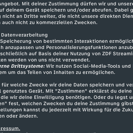
 Angebot. Mit deiner Zustimmung dürfen wir und unser
uf deinem Gerät speichern und/oder abrufen. Dabei 
 nicht an Dritte weiter, die nicht unsere direkten Dien
 auch nicht zu kommerziellen Zwecken.
 Datenverarbeitung
Speicherung von bestimmten Interaktionen ermöglicht
h anzupassen und Personalisierungsfunktionen anzub
sschließlich auf Basis deiner Nutzung von ZDF Stream
tten werden von uns nicht verwendet.
erne Drittsysteme:
Wir nutzen Social-Media-Tools und
em um das Teilen von Inhalten zu ermöglichen.
Inhalte entdecken
 für welche Zwecke wir deine Daten speichern und ver
gazin
informativ
phoenix vor ort
ell genutztes Gerät. Mit "Zustimmen" erklärst du dein
die wir deine Einwilligung benötigen. Oder du legst u
en" fest, welchen Zwecken du deine Zustimmung gibst
ellungen kannst du jederzeit mit Wirkung für die Zuku
en oder ändern.
pressum.