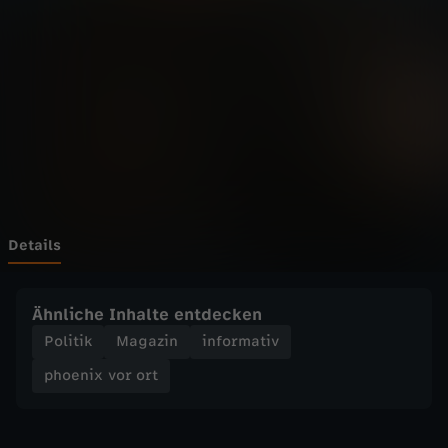
v
o
r
o
r
t
Details
-
Ähnliche Inhalte entdecken
C
Politik
Magazin
informativ
phoenix vor ort
S
U