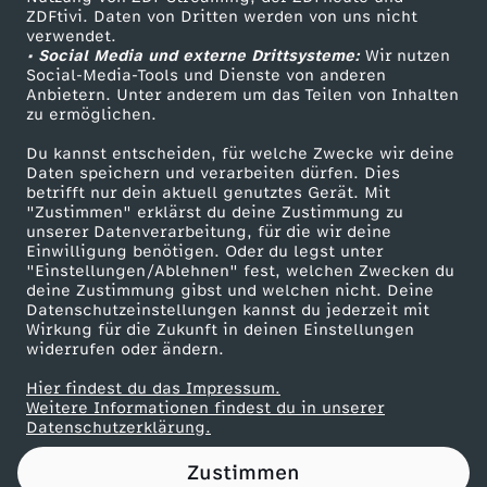
ZDFtivi. Daten von Dritten werden von uns nicht
r
Das ZDF
verwendet.
• Social Media und externe Drittsysteme:
Wir nutzen
ZDF Unternehmen
b
Social-Media-Tools und Dienste von anderen
Anbietern. Unter anderem um das Teilen von Inhalten
Karriere
zu ermöglichen.
e
Presseportal
Du kannst entscheiden, für welche Zwecke wir deine
ZDF goes Schule
Daten speichern und verarbeiten dürfen. Dies
i
betrifft nur dein aktuell genutztes Gerät. Mit
Werbefernsehen
"Zustimmen" erklärst du deine Zustimmung zu
t
unserer Datenverarbeitung, für die wir deine
Mainzelmännchen
Einwilligung benötigen. Oder du legst unter
"Einstellungen/Ablehnen" fest, welchen Zwecken du
e
deine Zustimmung gibst und welchen nicht. Deine
Datenschutzeinstellungen kannst du jederzeit mit
Wirkung für die Zukunft in deinen Einstellungen
n
widerrufen oder ändern.
i
Hier findest du das Impressum.
Partner
Weitere Informationen findest du in unserer
Datenschutzerklärung.
s
Zustimmen