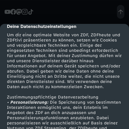
:
"
Deine Datenschutzeinstellungen
cmp-dialog-description
Um dir eine optimale Website von ZDF, ZDFheute und
L
ZDFtivi präsentieren zu können, setzen wir Cookies
und vergleichbare Techniken ein. Einige der
eingesetzten Techniken sind unbedingt erforderlich
ä
für unser Angebot. Mit deiner Zustimmung dürfen wir
Mehr ZDF
Service
und unsere Dienstleister darüber hinaus
n
Informationen auf deinem Gerät speichern und/oder
ZDF-Apps
ZDFmitreden
abrufen. Dabei geben wir deine Daten ohne deine
Einwilligung nicht an Dritte weiter, die nicht unsere
g
Smart TV
Kontakt zum ZDF
direkten Dienstleister sind. Wir verwenden deine
Daten auch nicht zu kommerziellen Zwecken.
ZDFtext
Tickets
e
Zustimmungspflichtige Datenverarbeitung
Livestreams
Zuschauerservice
• Personalisierung:
Die Speicherung von bestimmten
r
Sendungen A-Z
Hilfe
Interaktionen ermöglicht uns, dein Erlebnis im
Angebot des ZDF an dich anzupassen und
TV-Programm
Personalisierungsfunktionen anzubieten. Dabei
a
personalisieren wir ausschließlich auf Basis deiner
Nutzung von ZDF Streaming, der ZDFheute und