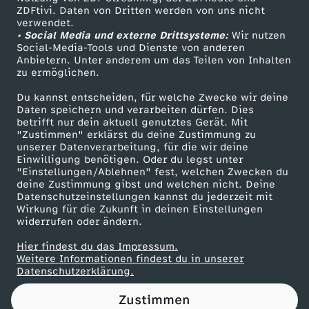
ZDFtivi. Daten von Dritten werden von uns nicht
u
Das ZDF
verwendet.
• Social Media und externe Drittsysteme:
Wir nutzen
ZDF Unternehmen
p
Social-Media-Tools und Dienste von anderen
Anbietern. Unter anderem um das Teilen von Inhalten
Karriere
zu ermöglichen.
p
Presseportal
Du kannst entscheiden, für welche Zwecke wir deine
ZDF goes Schule
Daten speichern und verarbeiten dürfen. Dies
e
betrifft nur dein aktuell genutztes Gerät. Mit
Werbefernsehen
"Zustimmen" erklärst du deine Zustimmung zu
:
unserer Datenverarbeitung, für die wir deine
Mainzelmännchen
Einwilligung benötigen. Oder du legst unter
"Einstellungen/Ablehnen" fest, welchen Zwecken du
I
deine Zustimmung gibst und welchen nicht. Deine
Datenschutzeinstellungen kannst du jederzeit mit
Wirkung für die Zukunft in deinen Einstellungen
n
widerrufen oder ändern.
t
Hier findest du das Impressum.
Partner
Weitere Informationen findest du in unserer
Datenschutzerklärung.
e
Zustimmen