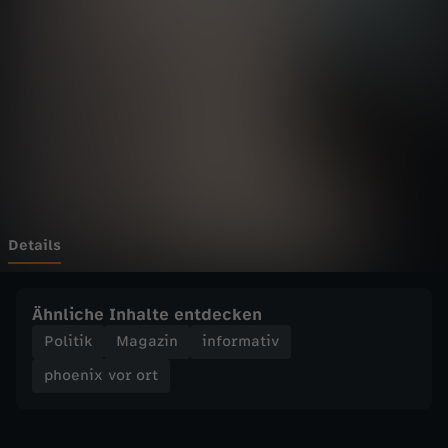
v
o
r
o
r
t
Details
-
Ähnliche Inhalte entdecken
C
Politik
Magazin
informativ
phoenix vor ort
S
U