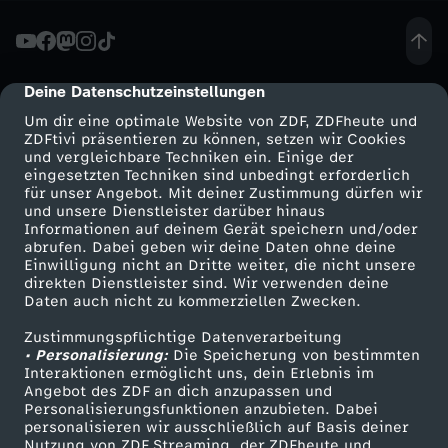
-
L
Deine Datenschutzeinstellungen
cmp-dialog-description
Um dir eine optimale Website von ZDF, ZDFheute und
a
ZDFtivi präsentieren zu können, setzen wir Cookies
und vergleichbare Techniken ein. Einige der
eingesetzten Techniken sind unbedingt erforderlich
n
für unser Angebot. Mit deiner Zustimmung dürfen wir
Mehr ZDF
Service
und unsere Dienstleister darüber hinaus
d
Informationen auf deinem Gerät speichern und/oder
ZDF-Apps
ZDFmitreden
abrufen. Dabei geben wir deine Daten ohne deine
Einwilligung nicht an Dritte weiter, die nicht unsere
e
Smart TV
Kontakt zum ZDF
direkten Dienstleister sind. Wir verwenden deine
Daten auch nicht zu kommerziellen Zwecken.
ZDFtext
Tickets
s
Zustimmungspflichtige Datenverarbeitung
Livestreams
Zuschauerservice
• Personalisierung:
Die Speicherung von bestimmten
g
Sendungen A-Z
Hilfe
Interaktionen ermöglicht uns, dein Erlebnis im
Angebot des ZDF an dich anzupassen und
TV-Programm
Personalisierungsfunktionen anzubieten. Dabei
r
personalisieren wir ausschließlich auf Basis deiner
Nutzung von ZDF Streaming, der ZDFheute und