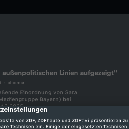
 außenpolitischen Linien aufgezeigt"
5
phoenix
ießende Einordnung von Sara
(Mediengruppe Bayern) bei
.12.2025
zeinstellungen
cription
ebsite von ZDF, ZDFheute und ZDFtivi präsentieren zu
are Techniken ein. Einige der eingesetzten Techniken