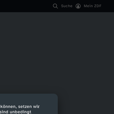
Suche
Mein ZDF
 können, setzen wir
 sind unbedingt