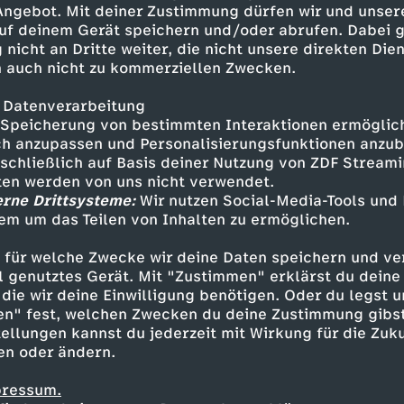
 Angebot. Mit deiner Zustimmung dürfen wir und unser
uf deinem Gerät speichern und/oder abrufen. Dabei 
 nicht an Dritte weiter, die nicht unsere direkten Dien
 auch nicht zu kommerziellen Zwecken.
 Datenverarbeitung
Speicherung von bestimmten Interaktionen ermöglicht
h anzupassen und Personalisierungsfunktionen anzub
sschließlich auf Basis deiner Nutzung von ZDF Stream
tten werden von uns nicht verwendet.
erne Drittsysteme:
Wir nutzen Social-Media-Tools und
em um das Teilen von Inhalten zu ermöglichen.
Inhalte entdecken
 für welche Zwecke wir deine Daten speichern und ver
gazin
informativ
phoenix vor ort
ell genutztes Gerät. Mit "Zustimmen" erklärst du dein
die wir deine Einwilligung benötigen. Oder du legst u
en" fest, welchen Zwecken du deine Zustimmung gibst
ellungen kannst du jederzeit mit Wirkung für die Zuku
en oder ändern.
pressum.