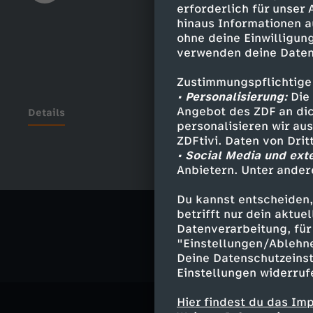
erforderlich für unser
hinaus Informationen a
ohne deine Einwilligung
verwenden deine Daten
Zustimmungspflichtige
• Personalisierung:
Die 
Angebot des ZDF an dic
Details
personalisieren wir au
ZDFtivi. Daten von Dri
• Social Media und ext
Anbietern. Unter ander
Ähnliche 
Du kannst entscheiden,
Politik
Ma
betrifft nur dein aktu
Datenverarbeitung, für 
"Einstellungen/Ablehn
Deine Datenschutzeinst
Einstellungen widerruf
Hier findest du das Im