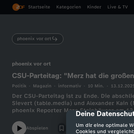
Startseite
Kategorien
Kinder
Live & TV
phoenix vor ort
phoenix vor ort
CSU-Parteitag: "Merz hat die großen
Politik
Magazin
informativ
10 Min.
13.12.202
Der CSU-Parteitag ist zu Ende. Die abschl
Sievert (table.media) und Alexander Kain 
phoenix Reporter Marc Steinhäuser am 13
Deine Datenschut
cmp-dialog-des
Um dir eine optimale W
Abspielen
Cookies und vergleichb