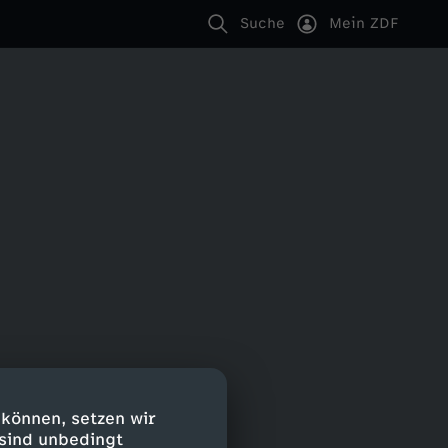
Suche
Mein ZDF
 können, setzen wir
 sind unbedingt