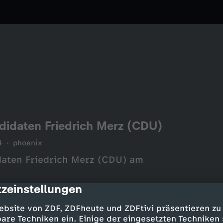
didaten Friedrich Merz (CDU)
4
phoenix
daten Friedrich Merz (CDU) am
zeinstellungen
cription
ebsite von ZDF, ZDFheute und ZDFtivi präsentieren zu
are Techniken ein. Einige der eingesetzten Techniken