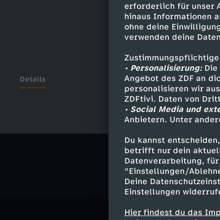
erforderlich für unser
hinaus Informationen a
ohne deine Einwilligung
verwenden deine Daten
Zustimmungspflichtige
• Personalisierung:
Die 
Angebot des ZDF an dic
Details
personalisieren wir au
ZDFtivi. Daten von Dri
• Social Media und ext
Anbietern. Unter ander
Ähnliche 
Du kannst entscheiden,
Politik
Ma
betrifft nur dein aktu
Datenverarbeitung, für 
"Einstellungen/Ablehn
Deine Datenschutzeinst
Einstellungen widerruf
Hier findest du das Im