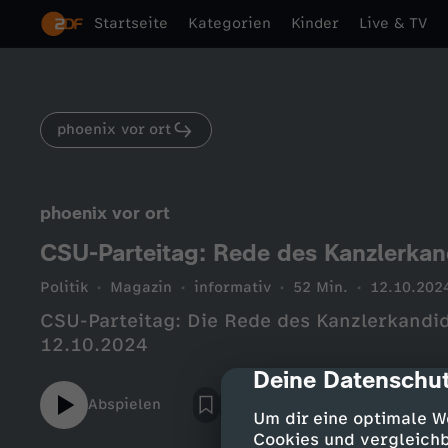
Startseite
Kategorien
Kinder
Live & TV
phoenix vor ort
phoenix vor ort
CSU-Parteitag: Rede des Kanzlerkan
Politik
Magazin
informativ
52 Min.
12.10.202
CSU-Parteitag: Die Rede des Kanzlerkandi
12.10.2024
Deine Datenschut
cmp-dialog-des
Abspielen
Um dir eine optimale W
Cookies und vergleichb