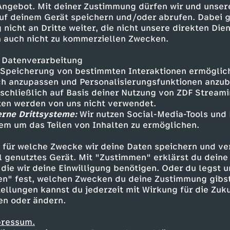
 Angebot. Mit deiner Zustimmung dürfen wir und unser
uf deinem Gerät speichern und/oder abrufen. Dabei 
 nicht an Dritte weiter, die nicht unsere direkten Dien
 auch nicht zu kommerziellen Zwecken.
 Datenverarbeitung
Speicherung von bestimmten Interaktionen ermöglicht
h anzupassen und Personalisierungsfunktionen anzub
sschließlich auf Basis deiner Nutzung von ZDF Stream
tten werden von uns nicht verwendet.
erne Drittsysteme:
Wir nutzen Social-Media-Tools und
em um das Teilen von Inhalten zu ermöglichen.
Inhalte entdecken
 für welche Zwecke wir deine Daten speichern und ver
gazin
informativ
phoenix vor ort
ell genutztes Gerät. Mit "Zustimmen" erklärst du dein
die wir deine Einwilligung benötigen. Oder du legst u
en" fest, welchen Zwecken du deine Zustimmung gibst
ellungen kannst du jederzeit mit Wirkung für die Zuku
en oder ändern.
pressum.