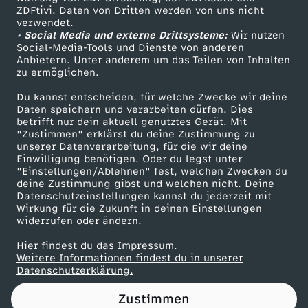
ZDFtivi. Daten von Dritten werden von uns nicht
n
Das ZDF
verwendet.
• Social Media und externe Drittsysteme:
Wir nutzen
ZDF Unternehmen
k
Social-Media-Tools und Dienste von anderen
Anbietern. Unter anderem um das Teilen von Inhalten
Karriere
zu ermöglichen.
u
Presseportal
Du kannst entscheiden, für welche Zwecke wir deine
ZDF goes Schule
Daten speichern und verarbeiten dürfen. Dies
n
betrifft nur dein aktuell genutztes Gerät. Mit
Werbefernsehen
"Zustimmen" erklärst du deine Zustimmung zu
g
unserer Datenverarbeitung, für die wir deine
Mainzelmännchen
Einwilligung benötigen. Oder du legst unter
"Einstellungen/Ablehnen" fest, welchen Zwecken du
d
deine Zustimmung gibst und welchen nicht. Deine
Datenschutzeinstellungen kannst du jederzeit mit
Wirkung für die Zukunft in deinen Einstellungen
e
widerrufen oder ändern.
r
Hier findest du das Impressum.
Partner
Weitere Informationen findest du in unserer
Datenschutzerklärung.
L
Zustimmen