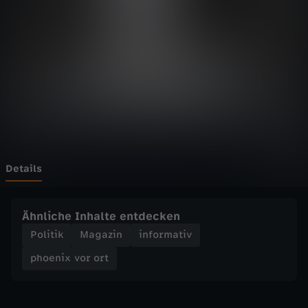
v
Wechseln zu: ZDFheute
o
r
o
r
t
Details
-
Ähnliche Inhalte entdecken
D
Politik
Magazin
informativ
phoenix vor ort
e
b