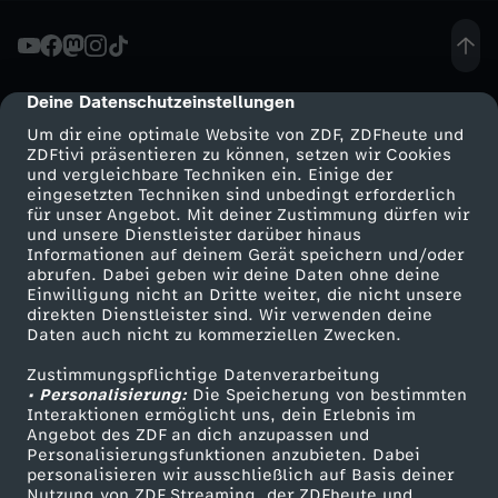
a
t
Deine Datenschutzeinstellungen
cmp-dialog-description
Um dir eine optimale Website von ZDF, ZDFheute und
t
ZDFtivi präsentieren zu können, setzen wir Cookies
und vergleichbare Techniken ein. Einige der
eingesetzten Techniken sind unbedingt erforderlich
e
für unser Angebot. Mit deiner Zustimmung dürfen wir
Mehr ZDF
Service
und unsere Dienstleister darüber hinaus
z
Informationen auf deinem Gerät speichern und/oder
ZDF-Apps
ZDFmitreden
abrufen. Dabei geben wir deine Daten ohne deine
Einwilligung nicht an Dritte weiter, die nicht unsere
u
Smart TV
Kontakt zum ZDF
direkten Dienstleister sind. Wir verwenden deine
Daten auch nicht zu kommerziellen Zwecken.
ZDFtext
Tickets
r
Zustimmungspflichtige Datenverarbeitung
Livestreams
Zuschauerservice
• Personalisierung:
Die Speicherung von bestimmten
S
Sendungen A-Z
Hilfe
Interaktionen ermöglicht uns, dein Erlebnis im
Angebot des ZDF an dich anzupassen und
TV-Programm
Personalisierungsfunktionen anzubieten. Dabei
e
personalisieren wir ausschließlich auf Basis deiner
Nutzung von ZDF Streaming, der ZDFheute und