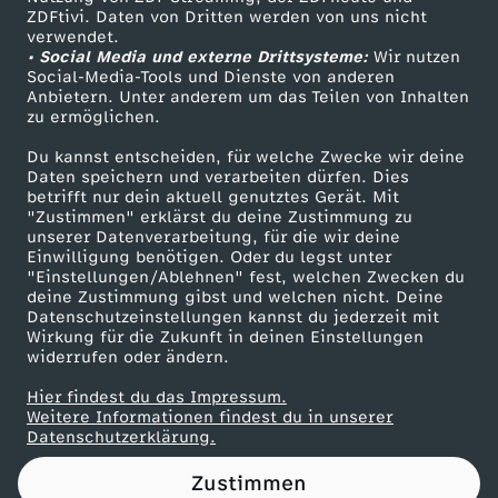
ZDFtivi. Daten von Dritten werden von uns nicht
o
Das ZDF
verwendet.
• Social Media und externe Drittsysteme:
Wir nutzen
ZDF Unternehmen
r
Social-Media-Tools und Dienste von anderen
Anbietern. Unter anderem um das Teilen von Inhalten
Karriere
zu ermöglichen.
t
Presseportal
Du kannst entscheiden, für welche Zwecke wir deine
ZDF goes Schule
Daten speichern und verarbeiten dürfen. Dies
f
betrifft nur dein aktuell genutztes Gerät. Mit
Werbefernsehen
"Zustimmen" erklärst du deine Zustimmung zu
ö
unserer Datenverarbeitung, für die wir deine
Mainzelmännchen
Einwilligung benötigen. Oder du legst unter
"Einstellungen/Ablehnen" fest, welchen Zwecken du
r
deine Zustimmung gibst und welchen nicht. Deine
Datenschutzeinstellungen kannst du jederzeit mit
Wirkung für die Zukunft in deinen Einstellungen
d
widerrufen oder ändern.
e
Hier findest du das Impressum.
Partner
Weitere Informationen findest du in unserer
Datenschutzerklärung.
r
Zustimmen