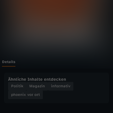
v
o
r
o
r
t
Details
-
Ähnliche Inhalte entdecken
D
Politik
Magazin
informativ
phoenix vor ort
e
b