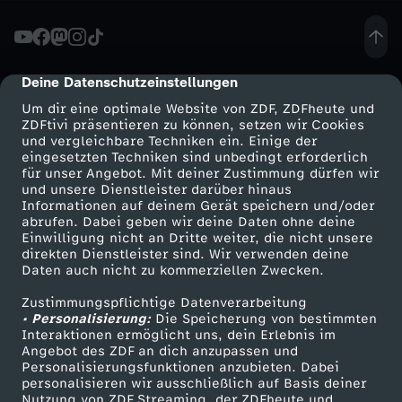
a
t
Deine Datenschutzeinstellungen
cmp-dialog-description
Um dir eine optimale Website von ZDF, ZDFheute und
t
ZDFtivi präsentieren zu können, setzen wir Cookies
und vergleichbare Techniken ein. Einige der
eingesetzten Techniken sind unbedingt erforderlich
e
für unser Angebot. Mit deiner Zustimmung dürfen wir
Mehr ZDF
Service
und unsere Dienstleister darüber hinaus
z
Informationen auf deinem Gerät speichern und/oder
ZDF-Apps
ZDFmitreden
abrufen. Dabei geben wir deine Daten ohne deine
Einwilligung nicht an Dritte weiter, die nicht unsere
u
Smart TV
Kontakt zum ZDF
direkten Dienstleister sind. Wir verwenden deine
Daten auch nicht zu kommerziellen Zwecken.
ZDFtext
Tickets
r
Zustimmungspflichtige Datenverarbeitung
Livestreams
Zuschauerservice
• Personalisierung:
Die Speicherung von bestimmten
S
Sendungen A-Z
Hilfe
Interaktionen ermöglicht uns, dein Erlebnis im
Angebot des ZDF an dich anzupassen und
TV-Programm
Personalisierungsfunktionen anzubieten. Dabei
p
personalisieren wir ausschließlich auf Basis deiner
Nutzung von ZDF Streaming, der ZDFheute und