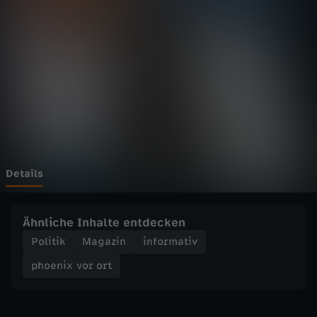
v
o
r
o
r
t
Details
-
Ähnliche Inhalte entdecken
D
Politik
Magazin
informativ
phoenix vor ort
i
e