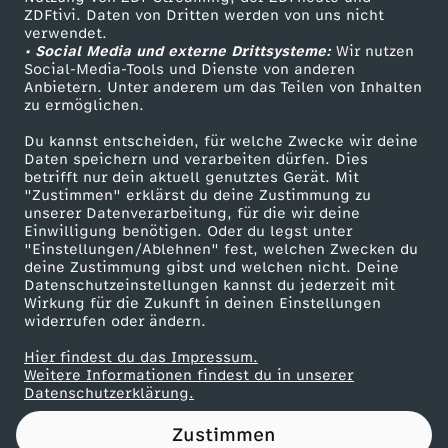
ZDFtivi. Daten von Dritten werden von uns nicht
h
Das ZDF
verwendet.
• Social Media und externe Drittsysteme:
Wir nutzen
ZDF Unternehmen
t
Social-Media-Tools und Dienste von anderen
Anbietern. Unter anderem um das Teilen von Inhalten
Karriere
zu ermöglichen.
e
Presseportal
Du kannst entscheiden, für welche Zwecke wir deine
ZDF goes Schule
Daten speichern und verarbeiten dürfen. Dies
n
betrifft nur dein aktuell genutztes Gerät. Mit
Werbefernsehen
"Zustimmen" erklärst du deine Zustimmung zu
b
unserer Datenverarbeitung, für die wir deine
Mainzelmännchen
Einwilligung benötigen. Oder du legst unter
"Einstellungen/Ablehnen" fest, welchen Zwecken du
e
deine Zustimmung gibst und welchen nicht. Deine
Datenschutzeinstellungen kannst du jederzeit mit
Wirkung für die Zukunft in deinen Einstellungen
s
widerrufen oder ändern.
s
Hier findest du das Impressum.
Partner
Weitere Informationen findest du in unserer
Datenschutzerklärung.
e
Zustimmen