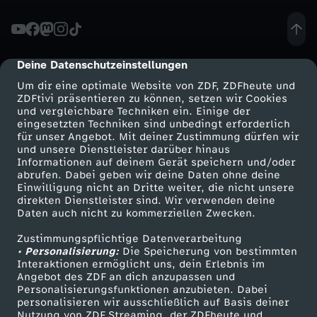
G
r
Deine Datenschutzeinstellungen
cmp-dialog-description
Um dir eine optimale Website von ZDF, ZDFheute und
ü
ZDFtivi präsentieren zu können, setzen wir Cookies
und vergleichbare Techniken ein. Einige der
eingesetzten Techniken sind unbedingt erforderlich
n
für unser Angebot. Mit deiner Zustimmung dürfen wir
Mehr ZDF
Service
und unsere Dienstleister darüber hinaus
e
Informationen auf deinem Gerät speichern und/oder
ZDF-Apps
ZDFmitreden
abrufen. Dabei geben wir deine Daten ohne deine
Einwilligung nicht an Dritte weiter, die nicht unsere
n
Smart TV
Kontakt zum ZDF
direkten Dienstleister sind. Wir verwenden deine
Daten auch nicht zu kommerziellen Zwecken.
ZDFtext
Tickets
m
Zustimmungspflichtige Datenverarbeitung
Livestreams
Zuschauerservice
• Personalisierung:
Die Speicherung von bestimmten
ö
Sendungen A-Z
Hilfe
Interaktionen ermöglicht uns, dein Erlebnis im
Angebot des ZDF an dich anzupassen und
TV-Programm
Personalisierungsfunktionen anzubieten. Dabei
c
personalisieren wir ausschließlich auf Basis deiner
Nutzung von ZDF Streaming, der ZDFheute und