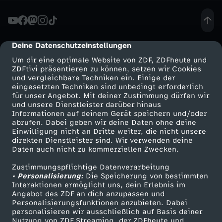
G
r
Deine Datenschutzeinstellungen
cmp-dialog-description
Um dir eine optimale Website von ZDF, ZDFheute und
ü
ZDFtivi präsentieren zu können, setzen wir Cookies
und vergleichbare Techniken ein. Einige der
eingesetzten Techniken sind unbedingt erforderlich
n
für unser Angebot. Mit deiner Zustimmung dürfen wir
Mehr ZDF
Service
und unsere Dienstleister darüber hinaus
e
Informationen auf deinem Gerät speichern und/oder
ZDF-Apps
ZDFmitreden
abrufen. Dabei geben wir deine Daten ohne deine
Einwilligung nicht an Dritte weiter, die nicht unsere
n
Smart TV
Kontakt zum ZDF
direkten Dienstleister sind. Wir verwenden deine
Daten auch nicht zu kommerziellen Zwecken.
ZDFtext
Tickets
z
Zustimmungspflichtige Datenverarbeitung
Livestreams
Zuschauerservice
• Personalisierung:
Die Speicherung von bestimmten
u
Sendungen A-Z
Hilfe
Interaktionen ermöglicht uns, dein Erlebnis im
Angebot des ZDF an dich anzupassen und
TV-Programm
Personalisierungsfunktionen anzubieten. Dabei
a
personalisieren wir ausschließlich auf Basis deiner
Nutzung von ZDF Streaming, der ZDFheute und