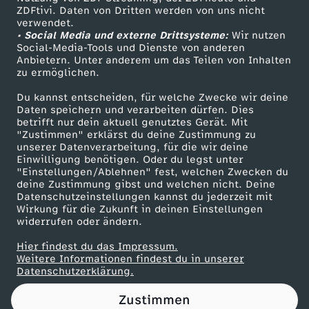
ZDFtivi. Daten von Dritten werden von uns nicht
k
Das ZDF
verwendet.
• Social Media und externe Drittsysteme:
Wir nutzen
ZDF Unternehmen
t
Social-Media-Tools und Dienste von anderen
Anbietern. Unter anderem um das Teilen von Inhalten
Karriere
zu ermöglichen.
u
Presseportal
Du kannst entscheiden, für welche Zwecke wir deine
ZDF goes Schule
Daten speichern und verarbeiten dürfen. Dies
e
betrifft nur dein aktuell genutztes Gerät. Mit
Werbefernsehen
"Zustimmen" erklärst du deine Zustimmung zu
l
unserer Datenverarbeitung, für die wir deine
Mainzelmännchen
Einwilligung benötigen. Oder du legst unter
"Einstellungen/Ablehnen" fest, welchen Zwecken du
l
deine Zustimmung gibst und welchen nicht. Deine
Datenschutzeinstellungen kannst du jederzeit mit
Wirkung für die Zukunft in deinen Einstellungen
e
widerrufen oder ändern.
n
Hier findest du das Impressum.
Partner
Weitere Informationen findest du in unserer
Datenschutzerklärung.
T
Zustimmen