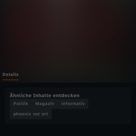
v
o
r
o
r
t
Details
-
Ähnliche Inhalte entdecken
D
Politik
Magazin
informativ
phoenix vor ort
i
e