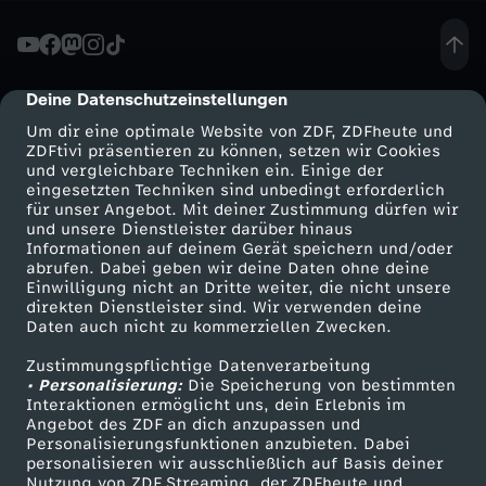
L
i
Deine Datenschutzeinstellungen
cmp-dialog-description
Um dir eine optimale Website von ZDF, ZDFheute und
n
ZDFtivi präsentieren zu können, setzen wir Cookies
und vergleichbare Techniken ein. Einige der
eingesetzten Techniken sind unbedingt erforderlich
k
für unser Angebot. Mit deiner Zustimmung dürfen wir
Mehr ZDF
Service
und unsere Dienstleister darüber hinaus
e
Informationen auf deinem Gerät speichern und/oder
ZDF-Apps
ZDFmitreden
abrufen. Dabei geben wir deine Daten ohne deine
Einwilligung nicht an Dritte weiter, die nicht unsere
-
Smart TV
Kontakt zum ZDF
direkten Dienstleister sind. Wir verwenden deine
Daten auch nicht zu kommerziellen Zwecken.
ZDFtext
Tickets
P
Zustimmungspflichtige Datenverarbeitung
Livestreams
Zuschauerservice
• Personalisierung:
Die Speicherung von bestimmten
a
Sendungen A-Z
Hilfe
Interaktionen ermöglicht uns, dein Erlebnis im
Angebot des ZDF an dich anzupassen und
TV-Programm
Personalisierungsfunktionen anzubieten. Dabei
r
personalisieren wir ausschließlich auf Basis deiner
Nutzung von ZDF Streaming, der ZDFheute und