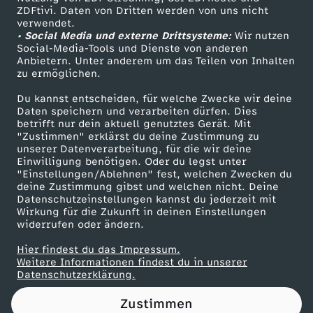
ZDFtivi. Daten von Dritten werden von uns nicht
t
Das ZDF
verwendet.
• Social Media und externe Drittsysteme:
Wir nutzen
ZDF Unternehmen
e
Social-Media-Tools und Dienste von anderen
Anbietern. Unter anderem um das Teilen von Inhalten
Karriere
zu ermöglichen.
i
Presseportal
Du kannst entscheiden, für welche Zwecke wir deine
ZDF goes Schule
Daten speichern und verarbeiten dürfen. Dies
p
betrifft nur dein aktuell genutztes Gerät. Mit
Werbefernsehen
"Zustimmen" erklärst du deine Zustimmung zu
r
unserer Datenverarbeitung, für die wir deine
Mainzelmännchen
Einwilligung benötigen. Oder du legst unter
"Einstellungen/Ablehnen" fest, welchen Zwecken du
e
deine Zustimmung gibst und welchen nicht. Deine
Datenschutzeinstellungen kannst du jederzeit mit
Wirkung für die Zukunft in deinen Einstellungen
s
widerrufen oder ändern.
s
Hier findest du das Impressum.
Partner
Weitere Informationen findest du in unserer
Datenschutzerklärung.
e
Zustimmen