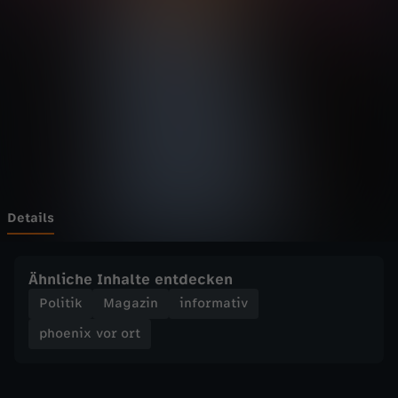
v
o
r
o
r
t
Details
-
Ähnliche Inhalte entdecken
D
Politik
Magazin
informativ
phoenix vor ort
i
e