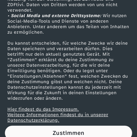
ZDFtivi. Daten von Dritten werden von uns nicht
l
Das ZDF
verwendet.
• Social Media und externe Drittsysteme:
Wir nutzen
ZDF Unternehmen
t
Social-Media-Tools und Dienste von anderen
Anbietern. Unter anderem um das Teilen von Inhalten
Karriere
zu ermöglichen.
S
Presseportal
Du kannst entscheiden, für welche Zwecke wir deine
ZDF goes Schule
Daten speichern und verarbeiten dürfen. Dies
t
betrifft nur dein aktuell genutztes Gerät. Mit
Werbefernsehen
"Zustimmen" erklärst du deine Zustimmung zu
u
unserer Datenverarbeitung, für die wir deine
Mainzelmännchen
Einwilligung benötigen. Oder du legst unter
"Einstellungen/Ablehnen" fest, welchen Zwecken du
d
deine Zustimmung gibst und welchen nicht. Deine
Datenschutzeinstellungen kannst du jederzeit mit
Wirkung für die Zukunft in deinen Einstellungen
i
widerrufen oder ändern.
e
Hier findest du das Impressum.
Partner
Weitere Informationen findest du in unserer
Datenschutzerklärung.
z
Zustimmen