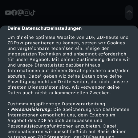
L
i
Deine Datenschutzeinstellungen
cmp-dialog-description
Um dir eine optimale Website von ZDF, ZDFheute und
n
ZDFtivi präsentieren zu können, setzen wir Cookies
und vergleichbare Techniken ein. Einige der
eingesetzten Techniken sind unbedingt erforderlich
k
für unser Angebot. Mit deiner Zustimmung dürfen wir
Mehr ZDF
Service
und unsere Dienstleister darüber hinaus
e
Informationen auf deinem Gerät speichern und/oder
ZDF-Apps
ZDFmitreden
abrufen. Dabei geben wir deine Daten ohne deine
Einwilligung nicht an Dritte weiter, die nicht unsere
s
Smart TV
Kontakt zum ZDF
direkten Dienstleister sind. Wir verwenden deine
Daten auch nicht zu kommerziellen Zwecken.
ZDFtext
Tickets
t
Zustimmungspflichtige Datenverarbeitung
Livestreams
Zuschauerservice
• Personalisierung:
Die Speicherung von bestimmten
e
Sendungen A-Z
Hilfe
Interaktionen ermöglicht uns, dein Erlebnis im
Angebot des ZDF an dich anzupassen und
TV-Programm
Personalisierungsfunktionen anzubieten. Dabei
l
personalisieren wir ausschließlich auf Basis deiner
Nutzung von ZDF Streaming, der ZDFheute und