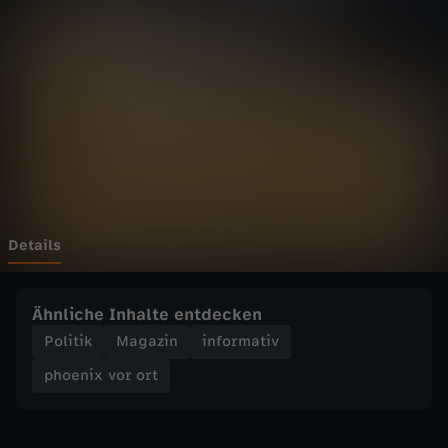
v
o
r
o
r
t
Details
-
Ähnliche Inhalte entdecken
D
Politik
Magazin
informativ
phoenix vor ort
i
e