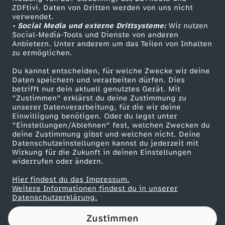
ZDFtivi. Daten von Dritten werden von uns nicht
t
Das ZDF
verwendet.
• Social Media und externe Drittsysteme:
Wir nutzen
ZDF Unternehmen
u
Social-Media-Tools und Dienste von anderen
Anbietern. Unter anderem um das Teilen von Inhalten
Karriere
zu ermöglichen.
e
Presseportal
Du kannst entscheiden, für welche Zwecke wir deine
ZDF goes Schule
Daten speichern und verarbeiten dürfen. Dies
l
betrifft nur dein aktuell genutztes Gerät. Mit
Werbefernsehen
"Zustimmen" erklärst du deine Zustimmung zu
l
unserer Datenverarbeitung, für die wir deine
Mainzelmännchen
Einwilligung benötigen. Oder du legst unter
"Einstellungen/Ablehnen" fest, welchen Zwecken du
e
deine Zustimmung gibst und welchen nicht. Deine
Datenschutzeinstellungen kannst du jederzeit mit
Wirkung für die Zukunft in deinen Einstellungen
n
widerrufen oder ändern.
T
Hier findest du das Impressum.
Partner
Weitere Informationen findest du in unserer
Datenschutzerklärung.
h
Zustimmen