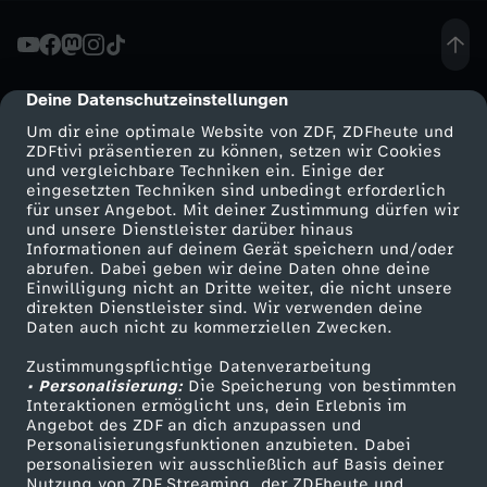
L
i
Deine Datenschutzeinstellungen
cmp-dialog-description
Um dir eine optimale Website von ZDF, ZDFheute und
n
ZDFtivi präsentieren zu können, setzen wir Cookies
und vergleichbare Techniken ein. Einige der
eingesetzten Techniken sind unbedingt erforderlich
k
für unser Angebot. Mit deiner Zustimmung dürfen wir
Mehr ZDF
Service
und unsere Dienstleister darüber hinaus
e
Informationen auf deinem Gerät speichern und/oder
ZDF-Apps
ZDFmitreden
abrufen. Dabei geben wir deine Daten ohne deine
Einwilligung nicht an Dritte weiter, die nicht unsere
z
Smart TV
Kontakt zum ZDF
direkten Dienstleister sind. Wir verwenden deine
Daten auch nicht zu kommerziellen Zwecken.
ZDFtext
Tickets
u
Zustimmungspflichtige Datenverarbeitung
Livestreams
Zuschauerservice
• Personalisierung:
Die Speicherung von bestimmten
a
Sendungen A-Z
Hilfe
Interaktionen ermöglicht uns, dein Erlebnis im
Angebot des ZDF an dich anzupassen und
TV-Programm
Personalisierungsfunktionen anzubieten. Dabei
k
personalisieren wir ausschließlich auf Basis deiner
Nutzung von ZDF Streaming, der ZDFheute und