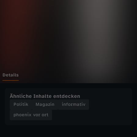
v
o
r
o
r
t
Details
-
Ähnliche Inhalte entdecken
D
Politik
Magazin
informativ
phoenix vor ort
i
e