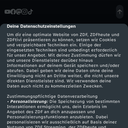
L
i
Deine Datenschutzeinstellungen
cmp-dialog-description
Um dir eine optimale Website von ZDF, ZDFheute und
n
ZDFtivi präsentieren zu können, setzen wir Cookies
und vergleichbare Techniken ein. Einige der
eingesetzten Techniken sind unbedingt erforderlich
k
für unser Angebot. Mit deiner Zustimmung dürfen wir
Mehr ZDF
Service
und unsere Dienstleister darüber hinaus
e
Informationen auf deinem Gerät speichern und/oder
ZDF-Apps
ZDFmitreden
abrufen. Dabei geben wir deine Daten ohne deine
Einwilligung nicht an Dritte weiter, die nicht unsere
z
Smart TV
Kontakt zum ZDF
direkten Dienstleister sind. Wir verwenden deine
Daten auch nicht zu kommerziellen Zwecken.
ZDFtext
Tickets
u
Zustimmungspflichtige Datenverarbeitung
Livestreams
Zuschauerservice
• Personalisierung:
Die Speicherung von bestimmten
a
Sendungen A-Z
Hilfe
Interaktionen ermöglicht uns, dein Erlebnis im
Angebot des ZDF an dich anzupassen und
TV-Programm
Personalisierungsfunktionen anzubieten. Dabei
k
personalisieren wir ausschließlich auf Basis deiner
Nutzung von ZDF Streaming, der ZDFheute und