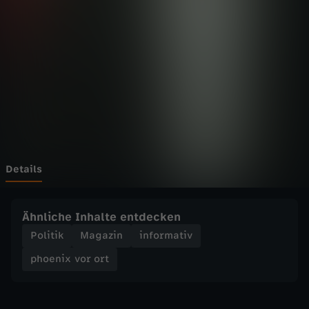
v
o
r
o
r
t
Details
-
Ähnliche Inhalte entdecken
D
Politik
Magazin
informativ
phoenix vor ort
i
e