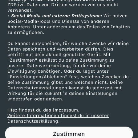
ZDFtivi. Daten von Dritten werden von uns nicht
t
Das ZDF
verwendet.
• Social Media und externe Drittsysteme:
Wir nutzen
ZDF Unternehmen
u
Social-Media-Tools und Dienste von anderen
Anbietern. Unter anderem um das Teilen von Inhalten
Karriere
zu ermöglichen.
e
Presseportal
Du kannst entscheiden, für welche Zwecke wir deine
ZDF goes Schule
Daten speichern und verarbeiten dürfen. Dies
l
betrifft nur dein aktuell genutztes Gerät. Mit
Werbefernsehen
"Zustimmen" erklärst du deine Zustimmung zu
l
unserer Datenverarbeitung, für die wir deine
Mainzelmännchen
Einwilligung benötigen. Oder du legst unter
"Einstellungen/Ablehnen" fest, welchen Zwecken du
e
deine Zustimmung gibst und welchen nicht. Deine
Datenschutzeinstellungen kannst du jederzeit mit
Wirkung für die Zukunft in deinen Einstellungen
n
widerrufen oder ändern.
T
Hier findest du das Impressum.
Partner
Weitere Informationen findest du in unserer
Datenschutzerklärung.
h
Zustimmen