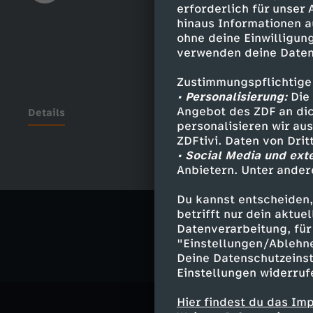
erforderlich für unser
hinaus Informationen a
ohne deine Einwilligung
verwenden deine Daten
Zustimmungspflichtige
• Personalisierung:
Die 
Angebot des ZDF an dic
Details
personalisieren wir au
ZDFtivi. Daten von Dri
• Social Media und ext
Anbietern. Unter ander
Ähnliche 
Du kannst entscheiden,
Politik
Ma
betrifft nur dein aktu
Datenverarbeitung, für 
"Einstellungen/Ablehn
Deine Datenschutzeinst
Einstellungen widerruf
Hier findest du das Im