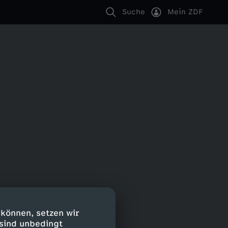
Suche
Mein ZDF
 können, setzen wir
 sind unbedingt