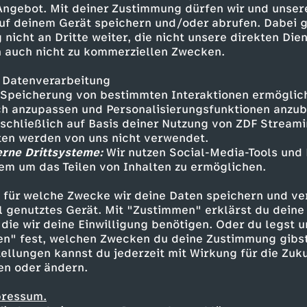
 Angebot. Mit deiner Zustimmung dürfen wir und unser
uf deinem Gerät speichern und/oder abrufen. Dabei 
 nicht an Dritte weiter, die nicht unsere direkten Dien
 auch nicht zu kommerziellen Zwecken.
 Datenverarbeitung
Speicherung von bestimmten Interaktionen ermöglicht
h anzupassen und Personalisierungsfunktionen anzub
sschließlich auf Basis deiner Nutzung von ZDF Stream
tten werden von uns nicht verwendet.
erne Drittsysteme:
Wir nutzen Social-Media-Tools und
em um das Teilen von Inhalten zu ermöglichen.
Inhalte entdecken
 für welche Zwecke wir deine Daten speichern und ver
gazin
informativ
phoenix vor ort
ell genutztes Gerät. Mit "Zustimmen" erklärst du dein
die wir deine Einwilligung benötigen. Oder du legst u
en" fest, welchen Zwecken du deine Zustimmung gibst
ellungen kannst du jederzeit mit Wirkung für die Zuku
en oder ändern.
pressum.