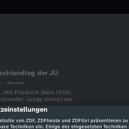
schlandtag der JU
5
phoenix
. mit Friedrich Merz (CDU,
sitzender Junge Union) am
zeinstellungen
cription
ebsite von ZDF, ZDFheute und ZDFtivi präsentieren zu
are Techniken ein. Einige der eingesetzten Techniken