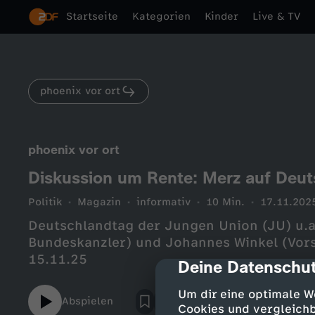
Startseite
Kategorien
Kinder
Live & TV
phoenix vor ort
phoenix vor ort
Diskussion um Rente: Merz auf Deut
Politik
Magazin
informativ
10 Min.
17.11.202
Deutschlandtag der Jungen Union (JU) u.a
Bundeskanzler) und Johannes Winkel (Vor
15.11.25
Deine Datenschut
cmp-dialog-des
Um dir eine optimale W
Abspielen
Cookies und vergleichb