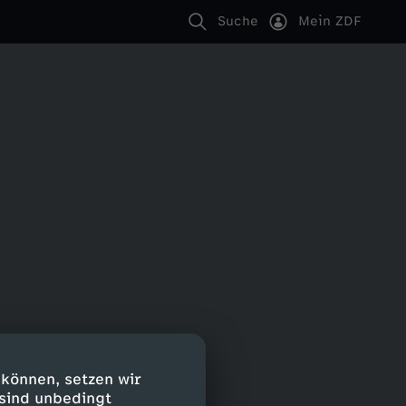
Suche
Mein ZDF
 können, setzen wir
 sind unbedingt