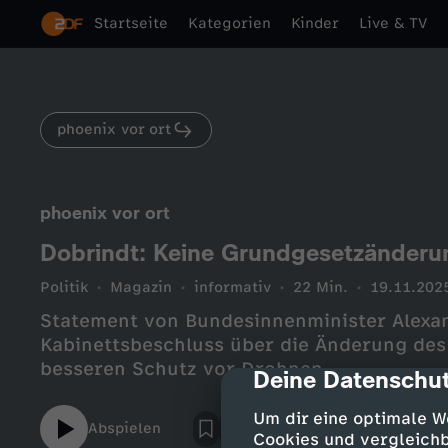
Startseite
Kategorien
Kinder
Live & TV
phoenix vor ort
phoenix vor ort
Dobrindt: Keine Grundgesetzänderu
Politik
Magazin
informativ
22 Min.
19.11.202
Statement von Bundesinnenminister Alexa
Kabinettsbeschluss über die Änderung des
besseren Schutz vor Drohnen.
Deine Datenschut
cmp-dialog-des
Um dir eine optimale W
Abspielen
Cookies und vergleichb