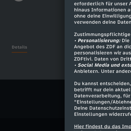
erforderlich für unser
hinaus Informationen a
ohne deine Einwilligung
verwenden deine Daten
Zustimmungspflichtige
• Personalisierung:
Die 
Angebot des ZDF an dic
Details
personalisieren wir au
ZDFtivi. Daten von Dri
• Social Media und ext
Anbietern. Unter ander
Ähnliche 
Du kannst entscheiden,
Politik
Ma
betrifft nur dein aktu
Datenverarbeitung, für 
"Einstellungen/Ablehn
Deine Datenschutzeinst
Einstellungen widerruf
Hier findest du das Im