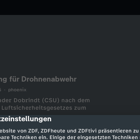
ng für Drohnenabwehr
5
phoenix
nder Dobrindt (CSU) nach dem
 Luftsicherheitsgesetzes zum
zeinstellungen
cription
ebsite von ZDF, ZDFheute und ZDFtivi präsentieren zu
are Techniken ein. Einige der eingesetzten Techniken