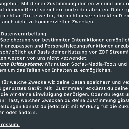
 Angebot. Mit deiner Zustimmung dürfen wir und unser
uf deinem Gerät speichern und/oder abrufen. Dabei 
 nicht an Dritte weiter, die nicht unsere direkten Dien
 auch nicht zu kommerziellen Zwecken.
 Datenverarbeitung
Speicherung von bestimmten Interaktionen ermöglicht
h anzupassen und Personalisierungsfunktionen anzub
sschließlich auf Basis deiner Nutzung von ZDF Stream
tten werden von uns nicht verwendet.
erne Drittsysteme:
Wir nutzen Social-Media-Tools und
em um das Teilen von Inhalten zu ermöglichen.
Inhalte entdecken
 für welche Zwecke wir deine Daten speichern und ver
gazin
informativ
phoenix vor ort
ell genutztes Gerät. Mit "Zustimmen" erklärst du dein
die wir deine Einwilligung benötigen. Oder du legst u
en" fest, welchen Zwecken du deine Zustimmung gibst
ellungen kannst du jederzeit mit Wirkung für die Zuku
en oder ändern.
pressum.