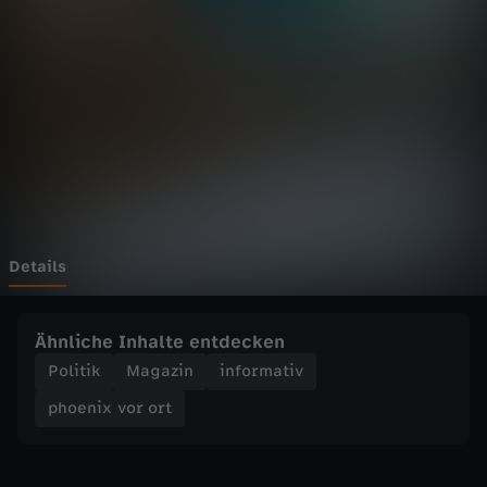
v
o
r
o
r
t
Details
-
Ähnliche Inhalte entdecken
E
Politik
Magazin
informativ
phoenix vor ort
i
n