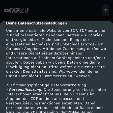
s
c
Deine Datenschutzeinstellungen
cmp-dialog-description
Um dir eine optimale Website von ZDF, ZDFheute und
h
ZDFtivi präsentieren zu können, setzen wir Cookies
und vergleichbare Techniken ein. Einige der
eingesetzten Techniken sind unbedingt erforderlich
ä
für unser Angebot. Mit deiner Zustimmung dürfen wir
Mehr ZDF
Service
und unsere Dienstleister darüber hinaus
t
Informationen auf deinem Gerät speichern und/oder
ZDF-Apps
ZDFmitreden
abrufen. Dabei geben wir deine Daten ohne deine
Einwilligung nicht an Dritte weiter, die nicht unsere
z
Smart TV
Kontakt zum ZDF
direkten Dienstleister sind. Wir verwenden deine
Daten auch nicht zu kommerziellen Zwecken.
ZDFtext
Tickets
u
Zustimmungspflichtige Datenverarbeitung
Livestreams
Zuschauerservice
• Personalisierung:
Die Speicherung von bestimmten
n
Sendungen A-Z
Hilfe
Interaktionen ermöglicht uns, dein Erlebnis im
Angebot des ZDF an dich anzupassen und
TV-Programm
Personalisierungsfunktionen anzubieten. Dabei
g
personalisieren wir ausschließlich auf Basis deiner
Nutzung von ZDF Streaming, der ZDFheute und