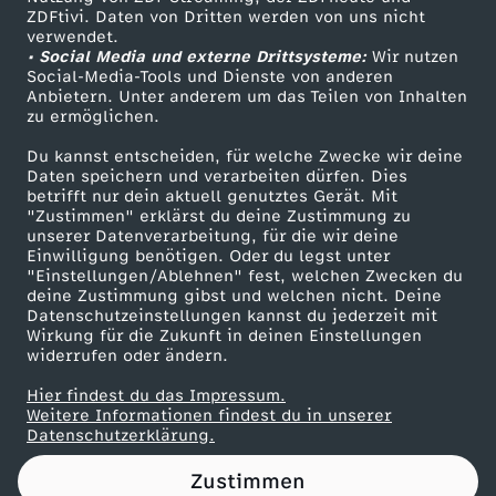
ZDFtivi. Daten von Dritten werden von uns nicht
e
Das ZDF
verwendet.
• Social Media und externe Drittsysteme:
Wir nutzen
ZDF Unternehmen
n
Social-Media-Tools und Dienste von anderen
Anbietern. Unter anderem um das Teilen von Inhalten
Karriere
zu ermöglichen.
z
Presseportal
Du kannst entscheiden, für welche Zwecke wir deine
ZDF goes Schule
Daten speichern und verarbeiten dürfen. Dies
u
betrifft nur dein aktuell genutztes Gerät. Mit
Werbefernsehen
"Zustimmen" erklärst du deine Zustimmung zu
2
unserer Datenverarbeitung, für die wir deine
Mainzelmännchen
Einwilligung benötigen. Oder du legst unter
"Einstellungen/Ablehnen" fest, welchen Zwecken du
5
deine Zustimmung gibst und welchen nicht. Deine
Datenschutzeinstellungen kannst du jederzeit mit
Wirkung für die Zukunft in deinen Einstellungen
0
widerrufen oder ändern.
J
Hier findest du das Impressum.
Partner
Weitere Informationen findest du in unserer
Datenschutzerklärung.
a
Zustimmen