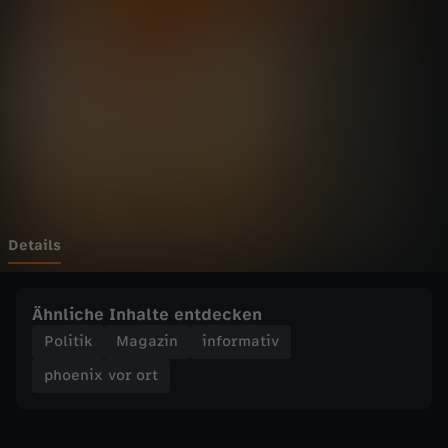
v
o
r
o
r
t
Details
-
Ähnliche Inhalte entdecken
E
Politik
Magazin
informativ
phoenix vor ort
n
t