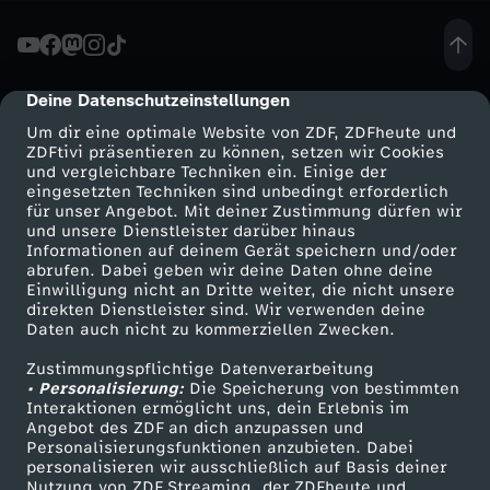
l
a
Deine Datenschutzeinstellungen
cmp-dialog-description
Um dir eine optimale Website von ZDF, ZDFheute und
s
ZDFtivi präsentieren zu können, setzen wir Cookies
und vergleichbare Techniken ein. Einige der
eingesetzten Techniken sind unbedingt erforderlich
s
für unser Angebot. Mit deiner Zustimmung dürfen wir
Mehr ZDF
Service
und unsere Dienstleister darüber hinaus
u
Informationen auf deinem Gerät speichern und/oder
ZDF-Apps
ZDFmitreden
abrufen. Dabei geben wir deine Daten ohne deine
Einwilligung nicht an Dritte weiter, die nicht unsere
n
Smart TV
Kontakt zum ZDF
direkten Dienstleister sind. Wir verwenden deine
Daten auch nicht zu kommerziellen Zwecken.
ZDFtext
Tickets
g
Zustimmungspflichtige Datenverarbeitung
Livestreams
Zuschauerservice
• Personalisierung:
Die Speicherung von bestimmten
s
Sendungen A-Z
Hilfe
Interaktionen ermöglicht uns, dein Erlebnis im
Angebot des ZDF an dich anzupassen und
TV-Programm
Personalisierungsfunktionen anzubieten. Dabei
u
personalisieren wir ausschließlich auf Basis deiner
Nutzung von ZDF Streaming, der ZDFheute und