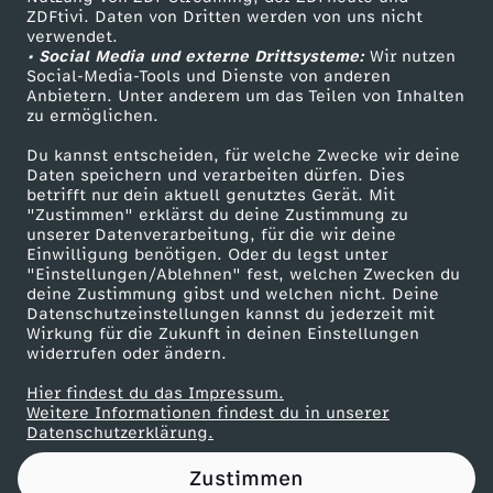
ZDFtivi. Daten von Dritten werden von uns nicht
r
Das ZDF
verwendet.
• Social Media und externe Drittsysteme:
Wir nutzen
ZDF Unternehmen
k
Social-Media-Tools und Dienste von anderen
Anbietern. Unter anderem um das Teilen von Inhalten
Karriere
zu ermöglichen.
u
Presseportal
Du kannst entscheiden, für welche Zwecke wir deine
ZDF goes Schule
Daten speichern und verarbeiten dürfen. Dies
n
betrifft nur dein aktuell genutztes Gerät. Mit
Werbefernsehen
"Zustimmen" erklärst du deine Zustimmung zu
d
unserer Datenverarbeitung, für die wir deine
Mainzelmännchen
Einwilligung benötigen. Oder du legst unter
"Einstellungen/Ablehnen" fest, welchen Zwecken du
e
deine Zustimmung gibst und welchen nicht. Deine
Datenschutzeinstellungen kannst du jederzeit mit
Wirkung für die Zukunft in deinen Einstellungen
n
widerrufen oder ändern.
f
Hier findest du das Impressum.
Partner
Weitere Informationen findest du in unserer
Datenschutzerklärung.
ü
Zustimmen