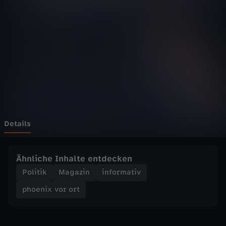
v
o
r
o
r
t
Details
-
Ähnliche Inhalte entdecken
E
Politik
Magazin
informativ
phoenix vor ort
P
: