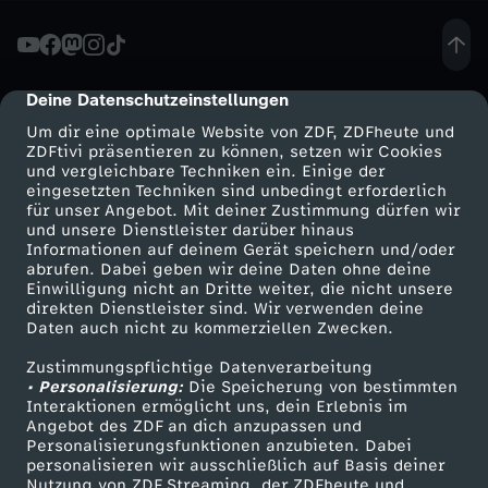
D
e
Deine Datenschutzeinstellungen
cmp-dialog-description
Um dir eine optimale Website von ZDF, ZDFheute und
b
ZDFtivi präsentieren zu können, setzen wir Cookies
und vergleichbare Techniken ein. Einige der
eingesetzten Techniken sind unbedingt erforderlich
a
für unser Angebot. Mit deiner Zustimmung dürfen wir
Mehr ZDF
Service
und unsere Dienstleister darüber hinaus
t
Informationen auf deinem Gerät speichern und/oder
ZDF-Apps
ZDFmitreden
abrufen. Dabei geben wir deine Daten ohne deine
Einwilligung nicht an Dritte weiter, die nicht unsere
t
Smart TV
Kontakt zum ZDF
direkten Dienstleister sind. Wir verwenden deine
Daten auch nicht zu kommerziellen Zwecken.
ZDFtext
Tickets
e
Zustimmungspflichtige Datenverarbeitung
Livestreams
Zuschauerservice
• Personalisierung:
Die Speicherung von bestimmten
z
Sendungen A-Z
Hilfe
Interaktionen ermöglicht uns, dein Erlebnis im
Angebot des ZDF an dich anzupassen und
TV-Programm
Personalisierungsfunktionen anzubieten. Dabei
u
personalisieren wir ausschließlich auf Basis deiner
Nutzung von ZDF Streaming, der ZDFheute und