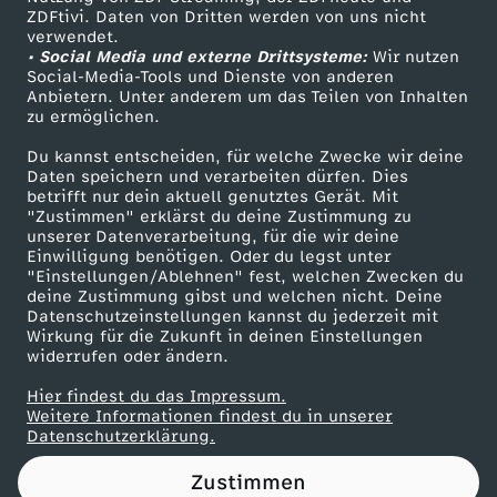
ZDFtivi. Daten von Dritten werden von uns nicht
0
Das ZDF
verwendet.
• Social Media und externe Drittsysteme:
Wir nutzen
ZDF Unternehmen
2
Social-Media-Tools und Dienste von anderen
Anbietern. Unter anderem um das Teilen von Inhalten
Karriere
zu ermöglichen.
5
Presseportal
Du kannst entscheiden, für welche Zwecke wir deine
ZDF goes Schule
Daten speichern und verarbeiten dürfen. Dies
betrifft nur dein aktuell genutztes Gerät. Mit
Werbefernsehen
"Zustimmen" erklärst du deine Zustimmung zu
unserer Datenverarbeitung, für die wir deine
Mainzelmännchen
Einwilligung benötigen. Oder du legst unter
"Einstellungen/Ablehnen" fest, welchen Zwecken du
deine Zustimmung gibst und welchen nicht. Deine
Datenschutzeinstellungen kannst du jederzeit mit
Wirkung für die Zukunft in deinen Einstellungen
widerrufen oder ändern.
Hier findest du das Impressum.
Partner
Weitere Informationen findest du in unserer
Datenschutzerklärung.
Zustimmen