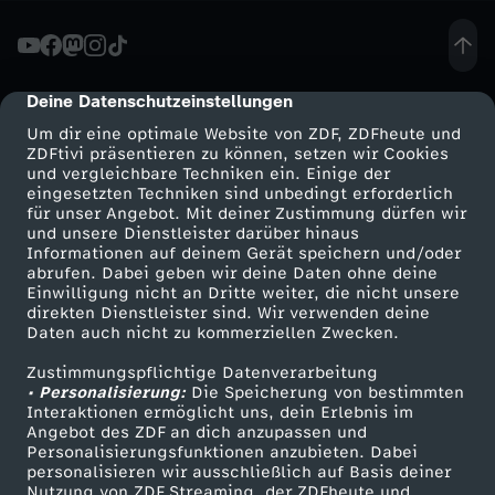
t
e
Deine Datenschutzeinstellungen
cmp-dialog-description
Um dir eine optimale Website von ZDF, ZDFheute und
b
ZDFtivi präsentieren zu können, setzen wir Cookies
und vergleichbare Techniken ein. Einige der
eingesetzten Techniken sind unbedingt erforderlich
i
für unser Angebot. Mit deiner Zustimmung dürfen wir
Mehr ZDF
Service
und unsere Dienstleister darüber hinaus
l
Informationen auf deinem Gerät speichern und/oder
ZDF-Apps
ZDFmitreden
abrufen. Dabei geben wir deine Daten ohne deine
Einwilligung nicht an Dritte weiter, die nicht unsere
a
Smart TV
Kontakt zum ZDF
direkten Dienstleister sind. Wir verwenden deine
Daten auch nicht zu kommerziellen Zwecken.
ZDFtext
Tickets
n
Zustimmungspflichtige Datenverarbeitung
Livestreams
Zuschauerservice
• Personalisierung:
Die Speicherung von bestimmten
z
Sendungen A-Z
Hilfe
Interaktionen ermöglicht uns, dein Erlebnis im
Angebot des ZDF an dich anzupassen und
TV-Programm
Personalisierungsfunktionen anzubieten. Dabei
2
personalisieren wir ausschließlich auf Basis deiner
Nutzung von ZDF Streaming, der ZDFheute und