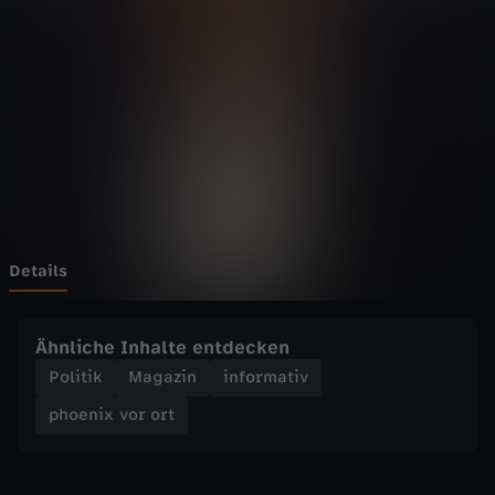
v
o
r
o
r
t
Details
-
Ähnliche Inhalte entdecken
E
Politik
Magazin
informativ
phoenix vor ort
r
n