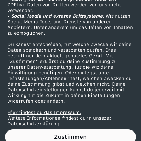
ZDFtivi. Daten von Dritten werden von uns nicht
3
Das ZDF
verwendet.
• Social Media und externe Drittsysteme:
Wir nutzen
ZDF Unternehmen
0
Social-Media-Tools und Dienste von anderen
Anbietern. Unter anderem um das Teilen von Inhalten
Karriere
zu ermöglichen.
Presseportal
Du kannst entscheiden, für welche Zwecke wir deine
ZDF goes Schule
Daten speichern und verarbeiten dürfen. Dies
betrifft nur dein aktuell genutztes Gerät. Mit
Werbefernsehen
"Zustimmen" erklärst du deine Zustimmung zu
unserer Datenverarbeitung, für die wir deine
Mainzelmännchen
Einwilligung benötigen. Oder du legst unter
"Einstellungen/Ablehnen" fest, welchen Zwecken du
deine Zustimmung gibst und welchen nicht. Deine
Datenschutzeinstellungen kannst du jederzeit mit
Wirkung für die Zukunft in deinen Einstellungen
widerrufen oder ändern.
Hier findest du das Impressum.
Partner
Weitere Informationen findest du in unserer
Datenschutzerklärung.
Zustimmen