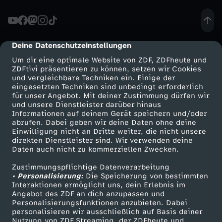
f
f
Deine Datenschutzeinstellungen
cmp-dialog-description
Um dir eine optimale Website von ZDF, ZDFheute und
n
ZDFtivi präsentieren zu können, setzen wir Cookies
und vergleichbare Techniken ein. Einige der
eingesetzten Techniken sind unbedingt erforderlich
u
für unser Angebot. Mit deiner Zustimmung dürfen wir
Mehr ZDF
Service
und unsere Dienstleister darüber hinaus
n
Informationen auf deinem Gerät speichern und/oder
ZDF-Apps
ZDFmitreden
abrufen. Dabei geben wir deine Daten ohne deine
Einwilligung nicht an Dritte weiter, die nicht unsere
g
Smart TV
Kontakt zum ZDF
direkten Dienstleister sind. Wir verwenden deine
Daten auch nicht zu kommerziellen Zwecken.
ZDFtext
Tickets
C
Zustimmungspflichtige Datenverarbeitung
Livestreams
Zuschauerservice
• Personalisierung:
Die Speicherung von bestimmten
O
Sendungen A-Z
Hilfe
Interaktionen ermöglicht uns, dein Erlebnis im
Angebot des ZDF an dich anzupassen und
TV-Programm
Personalisierungsfunktionen anzubieten. Dabei
P
personalisieren wir ausschließlich auf Basis deiner
Nutzung von ZDF Streaming, der ZDFheute und