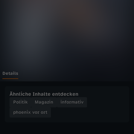
v
o
r
o
r
t
Details
-
Ähnliche Inhalte entdecken
E
Politik
Magazin
informativ
phoenix vor ort
r
ö