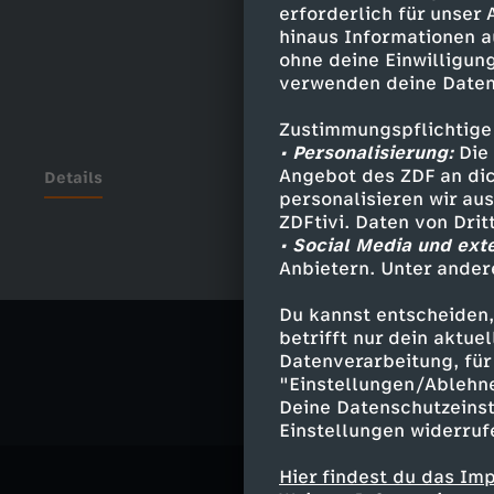
erforderlich für unser
hinaus Informationen a
ohne deine Einwilligung
verwenden deine Daten
Zustimmungspflichtige
• Personalisierung:
Die 
Angebot des ZDF an dic
Details
personalisieren wir au
ZDFtivi. Daten von Dri
• Social Media und ext
Anbietern. Unter ander
Ähnliche 
Du kannst entscheiden,
Politik
Ma
betrifft nur dein aktu
Datenverarbeitung, für 
"Einstellungen/Ablehn
Deine Datenschutzeinst
Einstellungen widerruf
Hier findest du das Im