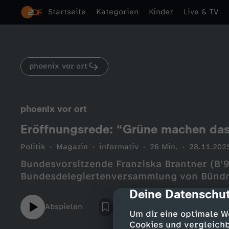
Startseite
Kategorien
Kinder
Live & TV
phoenix vor ort
phoenix vor ort
Eröffnungsrede: “Grüne machen das
Politik
Magazin
informativ
26 Min.
28.11.202
Bundesvorsitzende Franziska Brantner (B'
Bundesdelegiertenversammlung von Bündn
Deine Datenschut
cmp-dialog-des
Abspielen
Um dir eine optimale W
Cookies und vergleichb