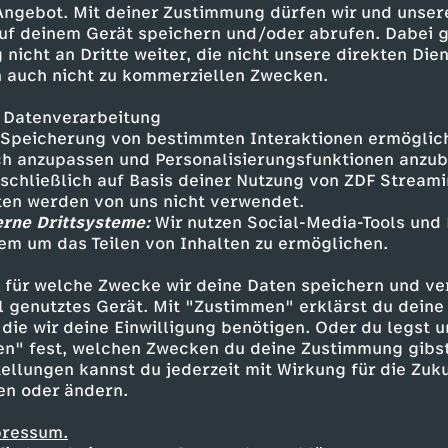
 Angebot. Mit deiner Zustimmung dürfen wir und unser
uf deinem Gerät speichern und/oder abrufen. Dabei 
 nicht an Dritte weiter, die nicht unsere direkten Dien
 auch nicht zu kommerziellen Zwecken.
 Datenverarbeitung
Speicherung von bestimmten Interaktionen ermöglicht
h anzupassen und Personalisierungsfunktionen anzub
sschließlich auf Basis deiner Nutzung von ZDF Stream
tten werden von uns nicht verwendet.
erne Drittsysteme:
Wir nutzen Social-Media-Tools und
em um das Teilen von Inhalten zu ermöglichen.
Inhalte entdecken
 für welche Zwecke wir deine Daten speichern und ver
gazin
informativ
phoenix vor ort
ell genutztes Gerät. Mit "Zustimmen" erklärst du dein
die wir deine Einwilligung benötigen. Oder du legst u
en" fest, welchen Zwecken du deine Zustimmung gibst
ellungen kannst du jederzeit mit Wirkung für die Zuku
en oder ändern.
pressum.