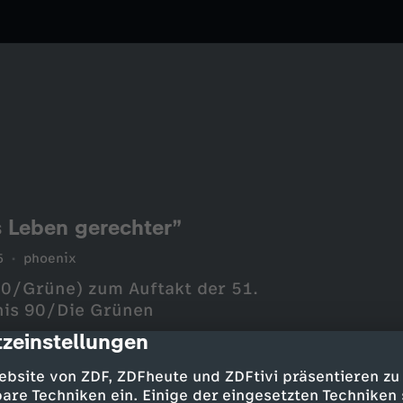
 Leben gerechter”
5
phoenix
90/Grüne) zum Auftakt der 51.
is 90/Die Grünen
zeinstellungen
cription
ebsite von ZDF, ZDFheute und ZDFtivi präsentieren zu
are Techniken ein. Einige der eingesetzten Techniken