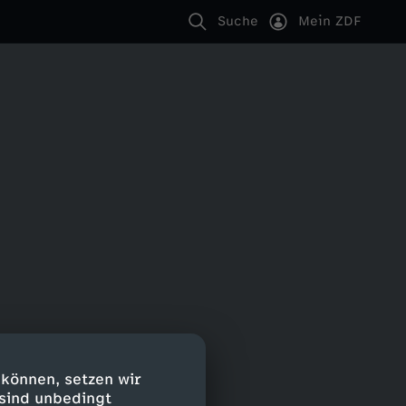
Suche
Mein ZDF
 können, setzen wir
 sind unbedingt