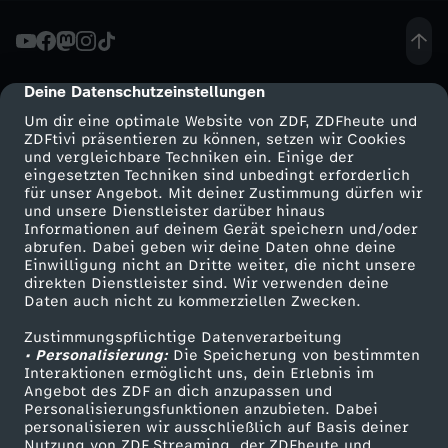
t
e
Deine Datenschutzeinstellungen
cmp-dialog-description
Um dir eine optimale Website von ZDF, ZDFheute und
r
ZDFtivi präsentieren zu können, setzen wir Cookies
und vergleichbare Techniken ein. Einige der
eingesetzten Techniken sind unbedingt erforderlich
T
für unser Angebot. Mit deiner Zustimmung dürfen wir
Mehr ZDF
Service
und unsere Dienstleister darüber hinaus
e
Informationen auf deinem Gerät speichern und/oder
ZDF-Apps
ZDFmitreden
abrufen. Dabei geben wir deine Daten ohne deine
Einwilligung nicht an Dritte weiter, die nicht unsere
i
Smart TV
Kontakt zum ZDF
direkten Dienstleister sind. Wir verwenden deine
Daten auch nicht zu kommerziellen Zwecken.
ZDFtext
Tickets
l
Zustimmungspflichtige Datenverarbeitung
Livestreams
Zuschauerservice
• Personalisierung:
Die Speicherung von bestimmten
d
Sendungen A-Z
Hilfe
Interaktionen ermöglicht uns, dein Erlebnis im
Angebot des ZDF an dich anzupassen und
TV-Programm
Personalisierungsfunktionen anzubieten. Dabei
e
personalisieren wir ausschließlich auf Basis deiner
Nutzung von ZDF Streaming, der ZDFheute und