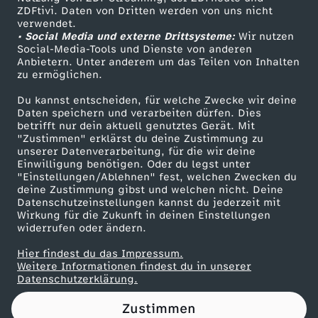
ZDFtivi. Daten von Dritten werden von uns nicht
r
Das ZDF
verwendet.
• Social Media und externe Drittsysteme:
Wir nutzen
ZDF Unternehmen
B
Social-Media-Tools und Dienste von anderen
Anbietern. Unter anderem um das Teilen von Inhalten
Karriere
zu ermöglichen.
u
Presseportal
Du kannst entscheiden, für welche Zwecke wir deine
ZDF goes Schule
Daten speichern und verarbeiten dürfen. Dies
n
betrifft nur dein aktuell genutztes Gerät. Mit
Werbefernsehen
"Zustimmen" erklärst du deine Zustimmung zu
d
unserer Datenverarbeitung, für die wir deine
Mainzelmännchen
Einwilligung benötigen. Oder du legst unter
"Einstellungen/Ablehnen" fest, welchen Zwecken du
e
deine Zustimmung gibst und welchen nicht. Deine
Datenschutzeinstellungen kannst du jederzeit mit
Wirkung für die Zukunft in deinen Einstellungen
s
widerrufen oder ändern.
t
Hier findest du das Impressum.
Partner
Weitere Informationen findest du in unserer
Datenschutzerklärung.
a
Zustimmen