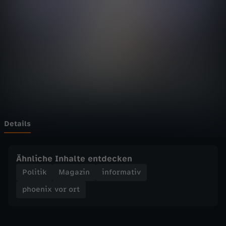
v
o
r
o
r
t
Details
-
Ähnliche Inhalte entdecken
E
Politik
Magazin
informativ
phoenix vor ort
r
s