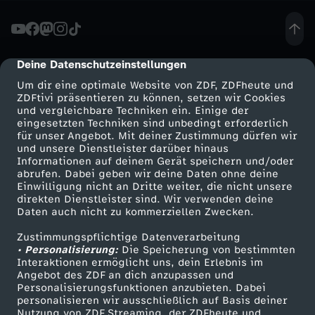
a
l
Deine Datenschutzeinstellungen
cmp-dialog-description
Um dir eine optimale Website von ZDF, ZDFheute und
a
ZDFtivi präsentieren zu können, setzen wir Cookies
und vergleichbare Techniken ein. Einige der
eingesetzten Techniken sind unbedingt erforderlich
t
für unser Angebot. Mit deiner Zustimmung dürfen wir
Mehr ZDF
Service
und unsere Dienstleister darüber hinaus
i
Informationen auf deinem Gerät speichern und/oder
ZDF-Apps
ZDFmitreden
abrufen. Dabei geben wir deine Daten ohne deine
Einwilligung nicht an Dritte weiter, die nicht unsere
o
Smart TV
Kontakt zum ZDF
direkten Dienstleister sind. Wir verwenden deine
Daten auch nicht zu kommerziellen Zwecken.
ZDFtext
Tickets
n
Zustimmungspflichtige Datenverarbeitung
Livestreams
Zuschauerservice
• Personalisierung:
Die Speicherung von bestimmten
i
Sendungen A-Z
Hilfe
Interaktionen ermöglicht uns, dein Erlebnis im
Angebot des ZDF an dich anzupassen und
TV-Programm
Personalisierungsfunktionen anzubieten. Dabei
n
personalisieren wir ausschließlich auf Basis deiner
Nutzung von ZDF Streaming, der ZDFheute und