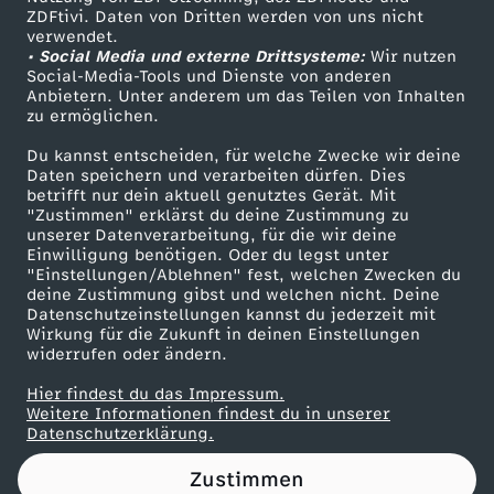
ZDFtivi. Daten von Dritten werden von uns nicht
N
Das ZDF
verwendet.
• Social Media und externe Drittsysteme:
Wir nutzen
ZDF Unternehmen
a
Social-Media-Tools und Dienste von anderen
Anbietern. Unter anderem um das Teilen von Inhalten
Karriere
zu ermöglichen.
h
Presseportal
Du kannst entscheiden, für welche Zwecke wir deine
ZDF goes Schule
Daten speichern und verarbeiten dürfen. Dies
o
betrifft nur dein aktuell genutztes Gerät. Mit
Werbefernsehen
"Zustimmen" erklärst du deine Zustimmung zu
s
unserer Datenverarbeitung, für die wir deine
Mainzelmännchen
Einwilligung benötigen. Oder du legst unter
"Einstellungen/Ablehnen" fest, welchen Zwecken du
t
deine Zustimmung gibst und welchen nicht. Deine
Datenschutzeinstellungen kannst du jederzeit mit
Wirkung für die Zukunft in deinen Einstellungen
:
widerrufen oder ändern.
"
Hier findest du das Impressum.
Partner
Weitere Informationen findest du in unserer
Datenschutzerklärung.
F
Zustimmen