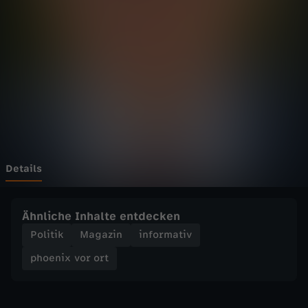
v
o
r
o
r
t
Details
-
Ähnliche Inhalte entdecken
E
Politik
Magazin
informativ
phoenix vor ort
s
k