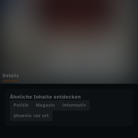
v
o
r
o
r
t
Details
-
Ähnliche Inhalte entdecken
E
Politik
Magazin
informativ
phoenix vor ort
U
-