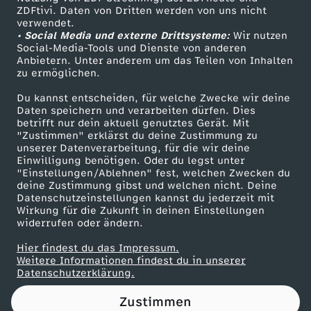
ZDFtivi. Daten von Dritten werden von uns nicht
f
Das ZDF
verwendet.
• Social Media und externe Drittsysteme:
Wir nutzen
ZDF Unternehmen
t
Social-Media-Tools und Dienste von anderen
Anbietern. Unter anderem um das Teilen von Inhalten
Karriere
zu ermöglichen.
r
Presseportal
Du kannst entscheiden, für welche Zwecke wir deine
ZDF goes Schule
Daten speichern und verarbeiten dürfen. Dies
a
betrifft nur dein aktuell genutztes Gerät. Mit
Werbefernsehen
"Zustimmen" erklärst du deine Zustimmung zu
g
unserer Datenverarbeitung, für die wir deine
Mainzelmännchen
Einwilligung benötigen. Oder du legst unter
"Einstellungen/Ablehnen" fest, welchen Zwecken du
t
deine Zustimmung gibst und welchen nicht. Deine
Datenschutzeinstellungen kannst du jederzeit mit
Wirkung für die Zukunft in deinen Einstellungen
e
widerrufen oder ändern.
K
Hier findest du das Impressum.
Partner
Weitere Informationen findest du in unserer
Datenschutzerklärung.
a
Zustimmen