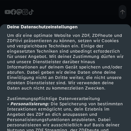
A
u
Deine Datenschutzeinstellungen
cmp-dialog-description
Um dir eine optimale Website von ZDF, ZDFheute und
ß
ZDFtivi präsentieren zu können, setzen wir Cookies
und vergleichbare Techniken ein. Einige der
eingesetzten Techniken sind unbedingt erforderlich
e
für unser Angebot. Mit deiner Zustimmung dürfen wir
Mehr ZDF
Service
und unsere Dienstleister darüber hinaus
n
Informationen auf deinem Gerät speichern und/oder
ZDF-Apps
ZDFmitreden
abrufen. Dabei geben wir deine Daten ohne deine
Einwilligung nicht an Dritte weiter, die nicht unsere
b
Smart TV
Kontakt zum ZDF
direkten Dienstleister sind. Wir verwenden deine
Daten auch nicht zu kommerziellen Zwecken.
ZDFtext
Tickets
e
Zustimmungspflichtige Datenverarbeitung
Livestreams
Zuschauerservice
• Personalisierung:
Die Speicherung von bestimmten
a
Sendungen A-Z
Hilfe
Interaktionen ermöglicht uns, dein Erlebnis im
Angebot des ZDF an dich anzupassen und
TV-Programm
Personalisierungsfunktionen anzubieten. Dabei
u
personalisieren wir ausschließlich auf Basis deiner
Nutzung von ZDF Streaming, der ZDFheute und