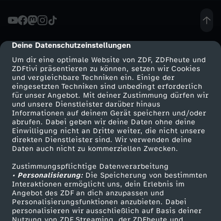
o
p
Deine Datenschutzeinstellungen
cmp-dialog-description
Um dir eine optimale Website von ZDF, ZDFheute und
ä
ZDFtivi präsentieren zu können, setzen wir Cookies
und vergleichbare Techniken ein. Einige der
eingesetzten Techniken sind unbedingt erforderlich
i
für unser Angebot. Mit deiner Zustimmung dürfen wir
Mehr ZDF
Service
und unsere Dienstleister darüber hinaus
s
Informationen auf deinem Gerät speichern und/oder
ZDF-Apps
ZDFmitreden
abrufen. Dabei geben wir deine Daten ohne deine
Einwilligung nicht an Dritte weiter, die nicht unsere
c
Smart TV
Kontakt zum ZDF
direkten Dienstleister sind. Wir verwenden deine
Daten auch nicht zu kommerziellen Zwecken.
ZDFtext
Tickets
h
Zustimmungspflichtige Datenverarbeitung
Livestreams
Zuschauerservice
• Personalisierung:
Die Speicherung von bestimmten
e
Sendungen A-Z
Hilfe
Interaktionen ermöglicht uns, dein Erlebnis im
Angebot des ZDF an dich anzupassen und
TV-Programm
Personalisierungsfunktionen anzubieten. Dabei
V
personalisieren wir ausschließlich auf Basis deiner
Nutzung von ZDF Streaming, der ZDFheute und