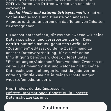
ZDFtivi. Daten von Dritten werden von uns nicht
e
Das ZDF
verwendet.
• Social Media und externe Drittsysteme:
Wir nutzen
ZDF Unternehmen
r
Social-Media-Tools und Dienste von anderen
Anbietern. Unter anderem um das Teilen von Inhalten
Karriere
zu ermöglichen.
t
Presseportal
Du kannst entscheiden, für welche Zwecke wir deine
ZDF goes Schule
Daten speichern und verarbeiten dürfen. Dies
e
betrifft nur dein aktuell genutztes Gerät. Mit
Werbefernsehen
"Zustimmen" erklärst du deine Zustimmung zu
i
unserer Datenverarbeitung, für die wir deine
Mainzelmännchen
Einwilligung benötigen. Oder du legst unter
"Einstellungen/Ablehnen" fest, welchen Zwecken du
d
deine Zustimmung gibst und welchen nicht. Deine
Datenschutzeinstellungen kannst du jederzeit mit
Wirkung für die Zukunft in deinen Einstellungen
i
widerrufen oder ändern.
g
Hier findest du das Impressum.
Partner
Weitere Informationen findest du in unserer
Datenschutzerklärung.
u
Zustimmen