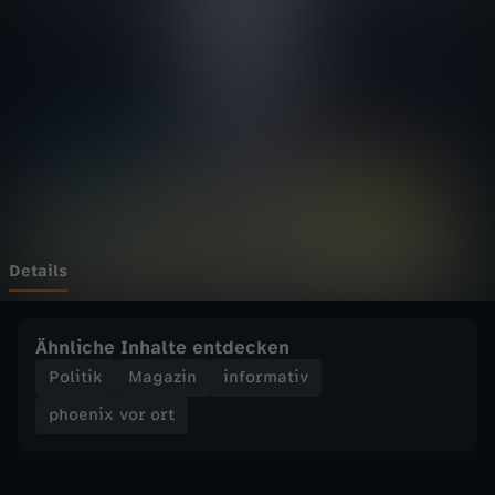
v
o
r
o
r
t
Details
-
Ähnliche Inhalte entdecken
F
Politik
Magazin
informativ
phoenix vor ort
D
P