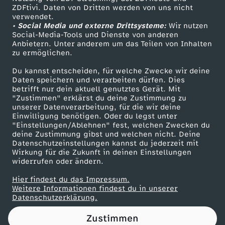
ZDFtivi. Daten von Dritten werden von uns nicht
g
Das ZDF
verwendet.
• Social Media und externe Drittsysteme:
Wir nutzen
ZDF Unternehmen
:
Social-Media-Tools und Dienste von anderen
Anbietern. Unter anderem um das Teilen von Inhalten
Karriere
zu ermöglichen.
„
Presseportal
Du kannst entscheiden, für welche Zwecke wir deine
ZDF goes Schule
Daten speichern und verarbeiten dürfen. Dies
M
betrifft nur dein aktuell genutztes Gerät. Mit
Werbefernsehen
"Zustimmen" erklärst du deine Zustimmung zu
u
unserer Datenverarbeitung, für die wir deine
Mainzelmännchen
Einwilligung benötigen. Oder du legst unter
"Einstellungen/Ablehnen" fest, welchen Zwecken du
s
deine Zustimmung gibst und welchen nicht. Deine
Datenschutzeinstellungen kannst du jederzeit mit
Wirkung für die Zukunft in deinen Einstellungen
s
widerrufen oder ändern.
u
Hier findest du das Impressum.
Partner
Weitere Informationen findest du in unserer
Datenschutzerklärung.
n
Zustimmen