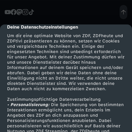
-
P
Deine Datenschutzeinstellungen
cmp-dialog-description
Um dir eine optimale Website von ZDF, ZDFheute und
a
ZDFtivi präsentieren zu können, setzen wir Cookies
und vergleichbare Techniken ein. Einige der
eingesetzten Techniken sind unbedingt erforderlich
r
für unser Angebot. Mit deiner Zustimmung dürfen wir
Mehr ZDF
Service
und unsere Dienstleister darüber hinaus
t
Informationen auf deinem Gerät speichern und/oder
ZDF-Apps
ZDFmitreden
abrufen. Dabei geben wir deine Daten ohne deine
Einwilligung nicht an Dritte weiter, die nicht unsere
e
Smart TV
Kontakt zum ZDF
direkten Dienstleister sind. Wir verwenden deine
Daten auch nicht zu kommerziellen Zwecken.
ZDFtext
Tickets
i
Zustimmungspflichtige Datenverarbeitung
Livestreams
Zuschauerservice
• Personalisierung:
Die Speicherung von bestimmten
t
Sendungen A-Z
Hilfe
Interaktionen ermöglicht uns, dein Erlebnis im
Angebot des ZDF an dich anzupassen und
TV-Programm
Personalisierungsfunktionen anzubieten. Dabei
a
personalisieren wir ausschließlich auf Basis deiner
Nutzung von ZDF Streaming, der ZDFheute und