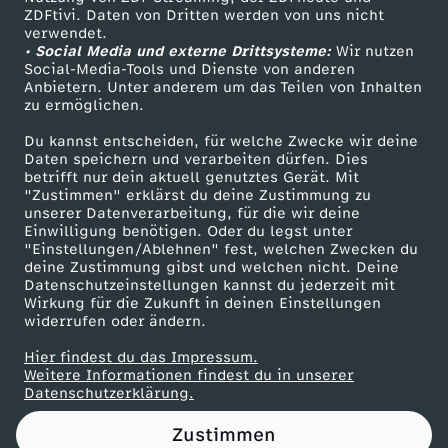
ZDFtivi. Daten von Dritten werden von uns nicht
g
Das ZDF
verwendet.
• Social Media und externe Drittsysteme:
Wir nutzen
ZDF Unternehmen
d
Social-Media-Tools und Dienste von anderen
Anbietern. Unter anderem um das Teilen von Inhalten
Karriere
zu ermöglichen.
e
Presseportal
Du kannst entscheiden, für welche Zwecke wir deine
ZDF goes Schule
Daten speichern und verarbeiten dürfen. Dies
r
betrifft nur dein aktuell genutztes Gerät. Mit
Werbefernsehen
"Zustimmen" erklärst du deine Zustimmung zu
D
unserer Datenverarbeitung, für die wir deine
Mainzelmännchen
Einwilligung benötigen. Oder du legst unter
"Einstellungen/Ablehnen" fest, welchen Zwecken du
e
deine Zustimmung gibst und welchen nicht. Deine
Datenschutzeinstellungen kannst du jederzeit mit
Wirkung für die Zukunft in deinen Einstellungen
u
widerrufen oder ändern.
t
Hier findest du das Impressum.
Partner
Weitere Informationen findest du in unserer
Datenschutzerklärung.
s
Zustimmen