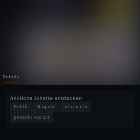
v
o
r
o
r
t
Details
-
Ähnliche Inhalte entdecken
F
Politik
Magazin
informativ
phoenix vor ort
e
s