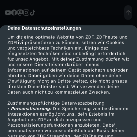
t
a
Deine Datenschutzeinstellungen
cmp-dialog-description
Um dir eine optimale Website von ZDF, ZDFheute und
k
ZDFtivi präsentieren zu können, setzen wir Cookies
und vergleichbare Techniken ein. Einige der
eingesetzten Techniken sind unbedingt erforderlich
t
für unser Angebot. Mit deiner Zustimmung dürfen wir
Mehr ZDF
Service
und unsere Dienstleister darüber hinaus
z
Informationen auf deinem Gerät speichern und/oder
ZDF-Apps
ZDFmitreden
abrufen. Dabei geben wir deine Daten ohne deine
Einwilligung nicht an Dritte weiter, die nicht unsere
u
Smart TV
Kontakt zum ZDF
direkten Dienstleister sind. Wir verwenden deine
Daten auch nicht zu kommerziellen Zwecken.
ZDFtext
Tickets
m
Zustimmungspflichtige Datenverarbeitung
Livestreams
Zuschauerservice
• Personalisierung:
Die Speicherung von bestimmten
T
Sendungen A-Z
Hilfe
Interaktionen ermöglicht uns, dein Erlebnis im
Angebot des ZDF an dich anzupassen und
TV-Programm
Personalisierungsfunktionen anzubieten. Dabei
a
personalisieren wir ausschließlich auf Basis deiner
Nutzung von ZDF Streaming, der ZDFheute und