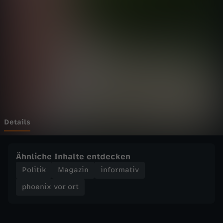
v
o
r
o
r
t
Details
-
Ähnliche Inhalte entdecken
F
Politik
Magazin
informativ
phoenix vor ort
i
e