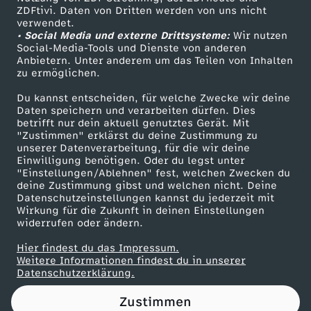
ZDFtivi. Daten von Dritten werden von uns nicht
e
Das ZDF
verwendet.
• Social Media und externe Drittsysteme:
Wir nutzen
ZDF Unternehmen
r
Social-Media-Tools und Dienste von anderen
Anbietern. Unter anderem um das Teilen von Inhalten
Karriere
zu ermöglichen.
s
Presseportal
Du kannst entscheiden, für welche Zwecke wir deine
ZDF goes Schule
Daten speichern und verarbeiten dürfen. Dies
u
betrifft nur dein aktuell genutztes Gerät. Mit
Werbefernsehen
"Zustimmen" erklärst du deine Zustimmung zu
c
unserer Datenverarbeitung, für die wir deine
Mainzelmännchen
Einwilligung benötigen. Oder du legst unter
"Einstellungen/Ablehnen" fest, welchen Zwecken du
h
deine Zustimmung gibst und welchen nicht. Deine
Datenschutzeinstellungen kannst du jederzeit mit
Wirkung für die Zukunft in deinen Einstellungen
t
widerrufen oder ändern.
,
Hier findest du das Impressum.
Partner
Weitere Informationen findest du in unserer
Datenschutzerklärung.
v
Zustimmen