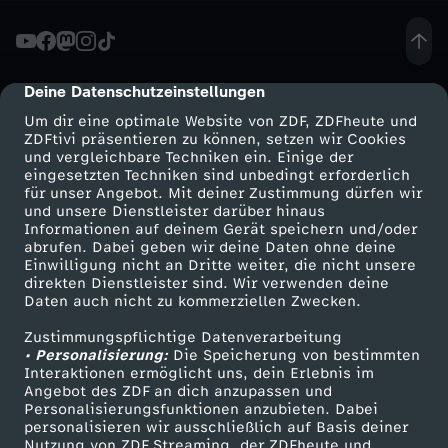
d
l
Deine Datenschutzeinstellungen
cmp-dialog-description
Um dir eine optimale Website von ZDF, ZDFheute und
e
ZDFtivi präsentieren zu können, setzen wir Cookies
und vergleichbare Techniken ein. Einige der
eingesetzten Techniken sind unbedingt erforderlich
r
für unser Angebot. Mit deiner Zustimmung dürfen wir
Mehr ZDF
Service
und unsere Dienstleister darüber hinaus
:
Informationen auf deinem Gerät speichern und/oder
ZDF-Apps
ZDFmitreden
abrufen. Dabei geben wir deine Daten ohne deine
Einwilligung nicht an Dritte weiter, die nicht unsere
A
Smart TV
Kontakt zum ZDF
direkten Dienstleister sind. Wir verwenden deine
Daten auch nicht zu kommerziellen Zwecken.
ZDFtext
Tickets
f
Zustimmungspflichtige Datenverarbeitung
Livestreams
Zuschauerservice
• Personalisierung:
Die Speicherung von bestimmten
D
Sendungen A-Z
Hilfe
Interaktionen ermöglicht uns, dein Erlebnis im
Angebot des ZDF an dich anzupassen und
TV-Programm
Personalisierungsfunktionen anzubieten. Dabei
v
personalisieren wir ausschließlich auf Basis deiner
Nutzung von ZDF Streaming, der ZDFheute und