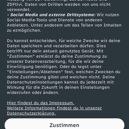
ZDFtivi. Daten von Dritten werden von uns nicht
e
Das ZDF
verwendet.
• Social Media und externe Drittsysteme:
Wir nutzen
ZDF Unternehmen
r
Social-Media-Tools und Dienste von anderen
Anbietern. Unter anderem um das Teilen von Inhalten
Karriere
zu ermöglichen.
k
Presseportal
Du kannst entscheiden, für welche Zwecke wir deine
ZDF goes Schule
Daten speichern und verarbeiten dürfen. Dies
o
betrifft nur dein aktuell genutztes Gerät. Mit
Werbefernsehen
"Zustimmen" erklärst du deine Zustimmung zu
m
unserer Datenverarbeitung, für die wir deine
Mainzelmännchen
Einwilligung benötigen. Oder du legst unter
"Einstellungen/Ablehnen" fest, welchen Zwecken du
m
deine Zustimmung gibst und welchen nicht. Deine
Datenschutzeinstellungen kannst du jederzeit mit
Wirkung für die Zukunft in deinen Einstellungen
u
widerrufen oder ändern.
n
Hier findest du das Impressum.
Partner
Weitere Informationen findest du in unserer
Datenschutzerklärung.
a
Zustimmen