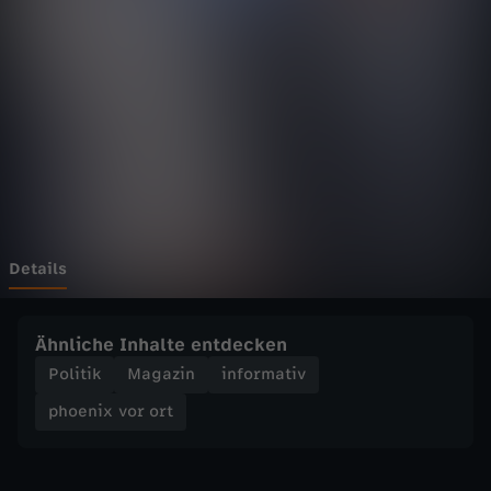
v
o
r
o
r
t
Details
-
Ähnliche Inhalte entdecken
F
Politik
Magazin
informativ
phoenix vor ort
o
r