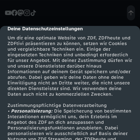
d
e
Deine Datenschutzeinstellungen
cmp-dialog-description
Um dir eine optimale Website von ZDF, ZDFheute und
r
ZDFtivi präsentieren zu können, setzen wir Cookies
und vergleichbare Techniken ein. Einige der
eingesetzten Techniken sind unbedingt erforderlich
u
für unser Angebot. Mit deiner Zustimmung dürfen wir
Mehr ZDF
Service
und unsere Dienstleister darüber hinaus
n
Informationen auf deinem Gerät speichern und/oder
ZDF-Apps
ZDFmitreden
abrufen. Dabei geben wir deine Daten ohne deine
Einwilligung nicht an Dritte weiter, die nicht unsere
g
Smart TV
Kontakt zum ZDF
direkten Dienstleister sind. Wir verwenden deine
Daten auch nicht zu kommerziellen Zwecken.
ZDFtext
Tickets
e
Zustimmungspflichtige Datenverarbeitung
Livestreams
Zuschauerservice
• Personalisierung:
Die Speicherung von bestimmten
n
Sendungen A-Z
Hilfe
Interaktionen ermöglicht uns, dein Erlebnis im
Angebot des ZDF an dich anzupassen und
TV-Programm
Personalisierungsfunktionen anzubieten. Dabei
d
personalisieren wir ausschließlich auf Basis deiner
Nutzung von ZDF Streaming, der ZDFheute und