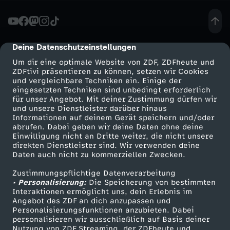
n
z
Deine Datenschutzeinstellungen
cmp-dialog-description
Um dir eine optimale Website von ZDF, ZDFheute und
ö
ZDFtivi präsentieren zu können, setzen wir Cookies
und vergleichbare Techniken ein. Einige der
eingesetzten Techniken sind unbedingt erforderlich
s
für unser Angebot. Mit deiner Zustimmung dürfen wir
Mehr ZDF
Service
und unsere Dienstleister darüber hinaus
i
Informationen auf deinem Gerät speichern und/oder
ZDF-Apps
ZDFmitreden
abrufen. Dabei geben wir deine Daten ohne deine
Einwilligung nicht an Dritte weiter, die nicht unsere
s
Smart TV
Kontakt zum ZDF
direkten Dienstleister sind. Wir verwenden deine
Daten auch nicht zu kommerziellen Zwecken.
ZDFtext
Tickets
c
Zustimmungspflichtige Datenverarbeitung
Livestreams
Zuschauerservice
• Personalisierung:
Die Speicherung von bestimmten
h
Sendungen A-Z
Hilfe
Interaktionen ermöglicht uns, dein Erlebnis im
Angebot des ZDF an dich anzupassen und
TV-Programm
Personalisierungsfunktionen anzubieten. Dabei
e
personalisieren wir ausschließlich auf Basis deiner
Nutzung von ZDF Streaming, der ZDFheute und