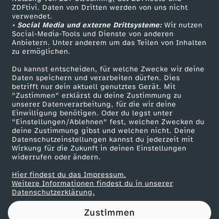
ZDFtivi. Daten von Dritten werden von uns nicht
r
Das ZDF
verwendet.
• Social Media und externe Drittsysteme:
Wir nutzen
ZDF Unternehmen
S
Social-Media-Tools und Dienste von anderen
Anbietern. Unter anderem um das Teilen von Inhalten
Karriere
zu ermöglichen.
e
Presseportal
Du kannst entscheiden, für welche Zwecke wir deine
ZDF goes Schule
Daten speichern und verarbeiten dürfen. Dies
n
betrifft nur dein aktuell genutztes Gerät. Mit
Werbefernsehen
"Zustimmen" erklärst du deine Zustimmung zu
a
unserer Datenverarbeitung, für die wir deine
Mainzelmännchen
Einwilligung benötigen. Oder du legst unter
"Einstellungen/Ablehnen" fest, welchen Zwecken du
t
deine Zustimmung gibst und welchen nicht. Deine
Datenschutzeinstellungen kannst du jederzeit mit
Wirkung für die Zukunft in deinen Einstellungen
s
widerrufen oder ändern.
p
Hier findest du das Impressum.
Partner
Weitere Informationen findest du in unserer
Datenschutzerklärung.
r
Zustimmen