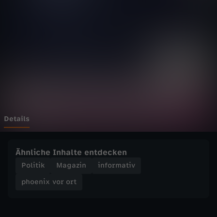
v
o
r
o
r
t
Details
-
Ähnliche Inhalte entdecken
F
Politik
Magazin
informativ
phoenix vor ort
r
a