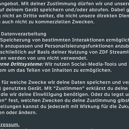
 Angebot. Mit deiner Zustimmung dürfen wir und unser
uf deinem Gerät speichern und/oder abrufen. Dabei 
 nicht an Dritte weiter, die nicht unsere direkten Dien
 auch nicht zu kommerziellen Zwecken.
 Datenverarbeitung
Speicherung von bestimmten Interaktionen ermöglicht
h anzupassen und Personalisierungsfunktionen anzub
sschließlich auf Basis deiner Nutzung von ZDF Stream
tten werden von uns nicht verwendet.
erne Drittsysteme:
Wir nutzen Social-Media-Tools und
em um das Teilen von Inhalten zu ermöglichen.
Inhalte entdecken
 für welche Zwecke wir deine Daten speichern und ver
gazin
informativ
phoenix vor ort
ell genutztes Gerät. Mit "Zustimmen" erklärst du dein
die wir deine Einwilligung benötigen. Oder du legst u
en" fest, welchen Zwecken du deine Zustimmung gibst
ellungen kannst du jederzeit mit Wirkung für die Zuku
en oder ändern.
pressum.