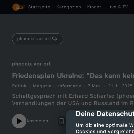
Startseite
Kategorien
Kinder
Live & TV
phoenix vor ort
phoenix vor ort
Friedensplan Ukraine: "Das kann kei
Politik
Magazin
informativ
7 Min.
21.11.2025
Schaltgespräch mit Erhard Scherfer (phoe
Verhandlungen der USA und Russland im R
Deine Datenschut
cmp-dialog-des
Abspielen
Um dir eine optimale W
Cookies und vergleichb