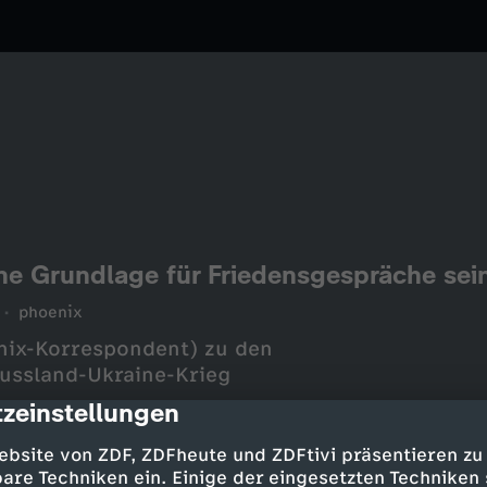
ne Grundlage für Friedensgespräche sei
phoenix
nix-Korrespondent) zu den
ussland-Ukraine-Krieg
zeinstellungen
cription
ebsite von ZDF, ZDFheute und ZDFtivi präsentieren zu
are Techniken ein. Einige der eingesetzten Techniken