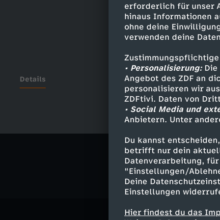
erforderlich für unser
hinaus Informationen a
ohne deine Einwilligung
verwenden deine Daten
Zustimmungspflichtige
• Personalisierung:
Die 
Angebot des ZDF an dic
Details
personalisieren wir au
ZDFtivi. Daten von Dri
• Social Media und ext
Anbietern. Unter ander
Ähnliche 
Du kannst entscheiden,
Politik
Ma
betrifft nur dein aktu
Datenverarbeitung, für 
"Einstellungen/Ablehn
Deine Datenschutzeinst
Einstellungen widerruf
Hier findest du das Im